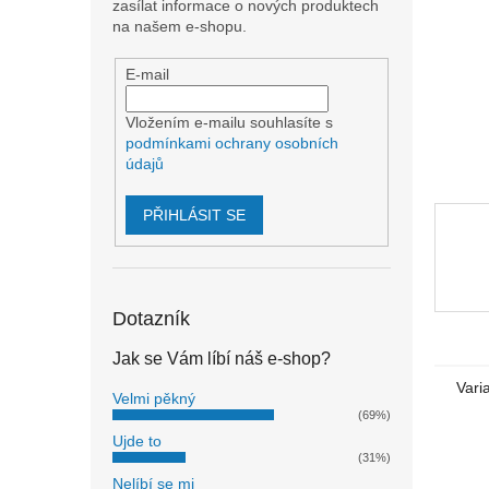
n
zasílat informace o nových produktech
e
na našem e-shopu.
l
E-mail
Vložením e-mailu souhlasíte s
podmínkami ochrany osobních
údajů
PŘIHLÁSIT SE
Dotazník
Jak se Vám líbí náš e-shop?
Vari
Velmi pěkný
(69%)
Ujde to
(31%)
Nelíbí se mi