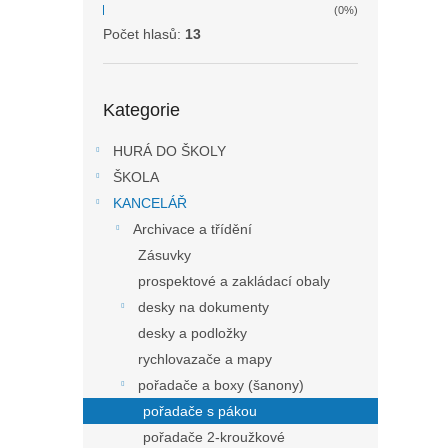
(0%)
Počet hlasů:
13
Přeskočit
Kategorie
kategorie
HURÁ DO ŠKOLY
ŠKOLA
KANCELÁŘ
Archivace a třídění
Zásuvky
prospektové a zakládací obaly
desky na dokumenty
desky a podložky
rychlovazače a mapy
pořadače a boxy (šanony)
pořadače s pákou
pořadače 2-kroužkové