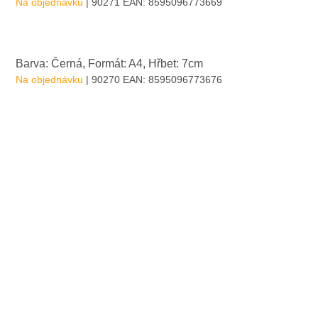
Na objednávku
| 90271
EAN:
8595096773669
Barva: Černá, Formát: A4, Hřbet: 7cm
Na objednávku
| 90270
EAN:
8595096773676