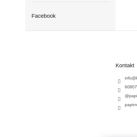
Facebook
Z
á
p
a
t
Kontakt
í
info
@
60807
@papi
papirn