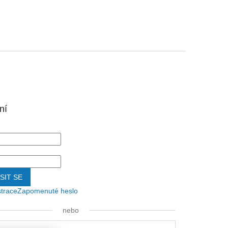
ní
SIT SE
strace
Zapomenuté heslo
nebo