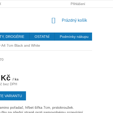
GDPR
Přihlášení
NÁKUPNÍ
Prázdný košík
KOŠÍK
TY, DROGÉRIE
OSTATNÍ
Podmínky nákupu
Kontakty
 A4 7cm Black and White
70
 Kč
/ ks
Kč bez DPH
TE VARIANTU
amino pořadač, hřbet šířka 7cm, prstokroužek.
žky na přední straně proti samovolnému rozevírání