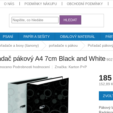
O NÁS
PODMÍNKY NÁKUPU
OBCHODNÍ PODMÍNKY
HLEDAT
PSANÍ
PAPÍR A SEŠITY
OBALOVÝ MATERIÁL
PÁR
ořadače a boxy (šanony)
pořadače s pákou
Pořadač pákový
adač pákový A4 7cm Black and White
902
né
noceno
Podrobnosti hodnocení
Značka:
Karton P+P
ení
185
u
152,89 
Měrná
cena:
ZVOL
ek.
Pákový l
Radokrou