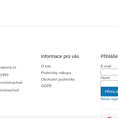
Informace pro vás
Přihláše
O nás
E-mail
kapona.cz
Podmínky nákupu
1993
Heslo
Obchodní podmínky
rnictvinachod
GDPR
ictvinachod
PŘIHLÁ
Nová regi