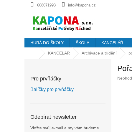
Přejít
608071993
info@kapona.cz
na
obsah
HURÁ DO ŠKOLY
ŠKOLA
KANCELÁŘ
Domů
KANCELÁŘ
Archivace a třídění
p
P
Poř
o
s
Průměr
Pro prvňáčky
Neohod
t
hodnoc
r
produkt
Balíčky pro prvňáčky
a
je
n
0,0
z
n
5
í
Odebírat newsletter
hvězdič
p
a
Vložte svůj e-mail a my vám budeme