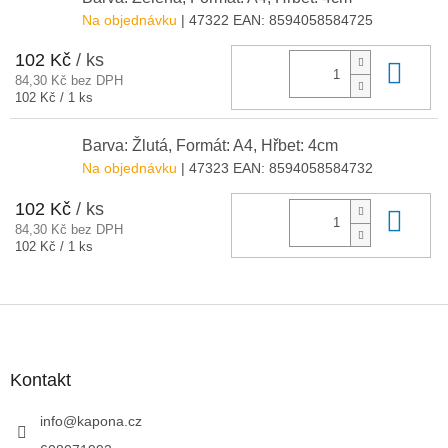
Na objednávku
| 47322
EAN:
8594058584725
102 Kč
/ ks
Do 
84,30 Kč bez DPH
Měrná
102 Kč / 1 ks
cena:
Barva: Žlutá, Formát: A4, Hřbet: 4cm
Na objednávku
| 47323
EAN:
8594058584732
102 Kč
/ ks
Do 
84,30 Kč bez DPH
Měrná
102 Kč / 1 ks
cena:
Z
á
p
a
Kontakt
t
í
info
@
kapona.cz