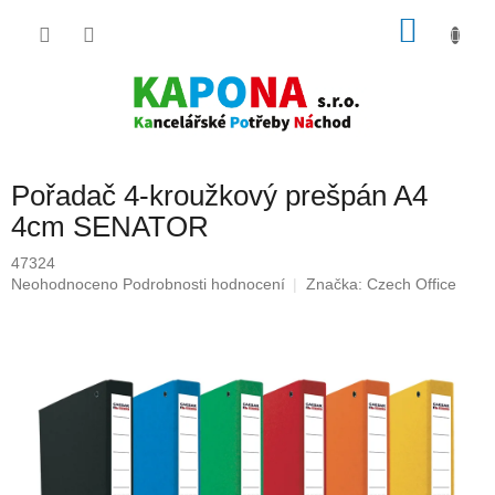
Přejít
NÁKU
na
obsah
KOŠÍK
Pořadač 4-kroužkový prešpán A4
4cm SENATOR
47324
Průměrné
Neohodnoceno
Podrobnosti hodnocení
Značka:
Czech Office
hodnocení
produktu
je
0,0
z
5
hvězdiček.