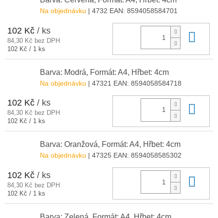
Na objednávku
| 4732
EAN:
8594058584701
102 Kč
/ ks
Do 
84,30 Kč bez DPH
Měrná
102 Kč / 1 ks
cena:
Barva: Modrá, Formát: A4, Hřbet: 4cm
Na objednávku
| 47321
EAN:
8594058584718
102 Kč
/ ks
Do 
84,30 Kč bez DPH
Měrná
102 Kč / 1 ks
cena:
Barva: Oranžová, Formát: A4, Hřbet: 4cm
Na objednávku
| 47325
EAN:
8594058585302
102 Kč
/ ks
Do 
84,30 Kč bez DPH
Měrná
102 Kč / 1 ks
cena:
Barva: Zelená, Formát: A4, Hřbet: 4cm