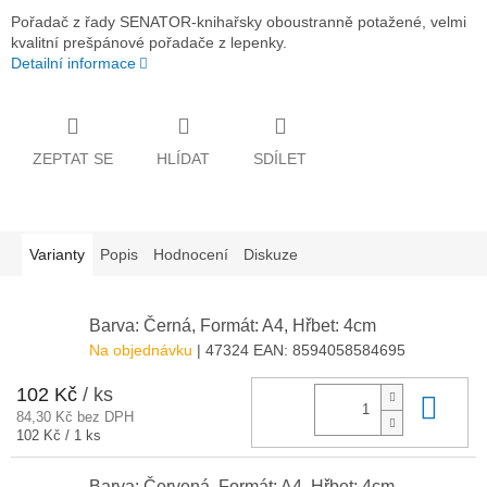
Pořadač z řady SENATOR-knihařsky oboustranně potažené, velmi
kvalitní prešpánové pořadače z lepenky.
Detailní informace
ZEPTAT SE
HLÍDAT
SDÍLET
Varianty
Popis
Hodnocení
Diskuze
Barva: Černá, Formát: A4, Hřbet: 4cm
Na objednávku
| 47324
EAN:
8594058584695
102 Kč
/ ks
Do 
84,30 Kč bez DPH
Měrná
102 Kč / 1 ks
cena:
Barva: Červená, Formát: A4, Hřbet: 4cm