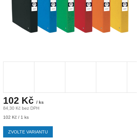
102 Kč
/ ks
84,30 Kč bez DPH
Měrná
102 Kč / 1 ks
cena:
ZVOLTE VARIANTU