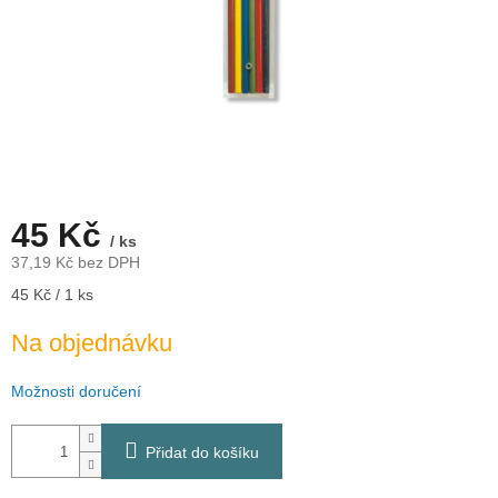
45 Kč
/ ks
37,19 Kč bez DPH
Měrná
45 Kč / 1 ks
cena:
Na objednávku
Možnosti doručení
Přidat do košíku