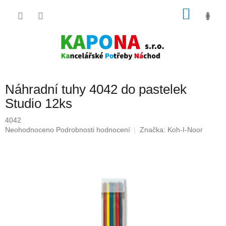
Přejít
NÁKU
na
obsah
KOŠÍK
Náhradní tuhy 4042 do pastelek
Studio 12ks
4042
Průměrné
Neohodnoceno
Podrobnosti hodnocení
Značka:
Koh-I-Noor
hodnocení
produktu
je
0,0
z
5
hvězdiček.