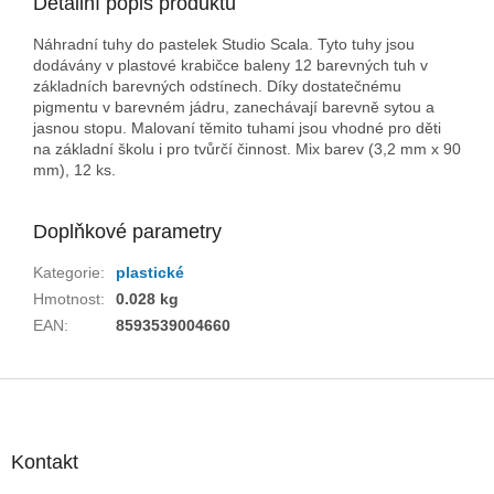
Detailní popis produktu
Náhradní tuhy do pastelek Studio Scala. Tyto tuhy jsou
dodávány v plastové krabičce baleny 12 barevných tuh v
základních barevných odstínech. Díky dostatečnému
pigmentu v barevném jádru, zanechávají barevně sytou a
jasnou stopu. Malovaní těmito tuhami jsou vhodné pro děti
na základní školu i pro tvůrčí činnost. Mix barev (3,2 mm x 90
mm), 12 ks.
Doplňkové parametry
Kategorie
:
plastické
Hmotnost
:
0.028 kg
EAN
:
8593539004660
Z
á
p
a
Kontakt
t