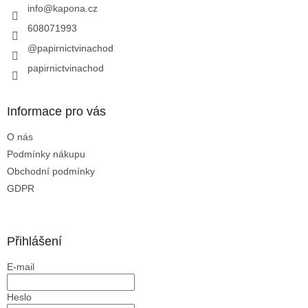
í
info
@
kapona.cz
608071993
@papirnictvinachod
papirnictvinachod
Informace pro vás
O nás
Podmínky nákupu
Obchodní podmínky
GDPR
Přihlášení
E-mail
Heslo