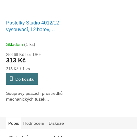
Pastelky Studio 4012/12
vysouvací, 12 barev,
SCALA
Skladem
(1 ks)
258,68 Kč bez DPH
313 Kč
Měrná
313 Kč / 1 ks
cena:
Do košíku
Soupravy psacích prostředků
mechanických tužek...
Popis
Hodnocení
Diskuze