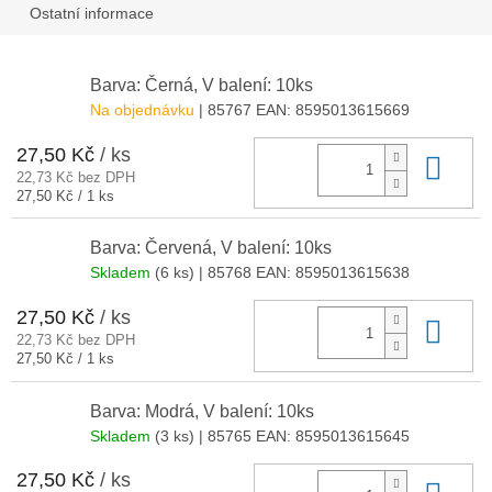
Ostatní informace
Barva: Černá, V balení: 10ks
Na objednávku
| 85767
EAN:
8595013615669
27,50 Kč
/ ks
Do 
22,73 Kč bez DPH
Měrná
27,50 Kč / 1 ks
cena:
Barva: Červená, V balení: 10ks
Skladem
(6 ks)
| 85768
EAN:
8595013615638
27,50 Kč
/ ks
Do 
22,73 Kč bez DPH
Měrná
27,50 Kč / 1 ks
cena:
Barva: Modrá, V balení: 10ks
Skladem
(3 ks)
| 85765
EAN:
8595013615645
27,50 Kč
/ ks