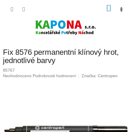
Přejít
NÁKU
na
obsah
KOŠÍK
Fix 8576 permanentní klínový hrot,
jednotlivé barvy
85767
Průměrné
Neohodnoceno
Podrobnosti hodnocení
Značka:
Centropen
hodnocení
produktu
je
0,0
z
5
hvězdiček.