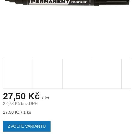
27,50 Kč
/ ks
22,73 Kč bez DPH
Měrná
27,50 Kč / 1 ks
cena:
ZVOLTE VARIANTU