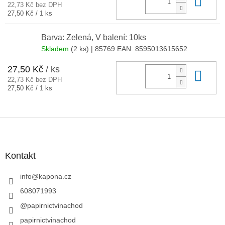
Do 
22,73 Kč bez DPH
Měrná
27,50 Kč / 1 ks
cena:
Barva: Zelená, V balení: 10ks
Skladem
(2 ks)
| 85769
EAN:
8595013615652
27,50 Kč
/ ks
Do 
22,73 Kč bez DPH
Měrná
27,50 Kč / 1 ks
cena:
Z
á
p
a
Kontakt
t
í
info
@
kapona.cz
608071993
@papirnictvinachod
papirnictvinachod