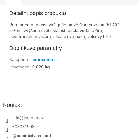
Detailní popis produktu
Permanentní popisovač, píše na většinu povrchů, ERGO
držení, zvýšená světlostálost, odolá vodě, otěru,
povětrnostním vlivům, alkoholová báze, válcový hrot.
Doplňkové parametry
Kategorie
:
permanent
Hmotnost
:
0.029 kg
Z
á
p
a
Kontakt
t
í
info
@
kapona.cz
608071993
@papirnictvinachod