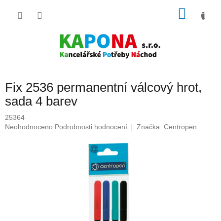
Přejít
NÁKU
na
obsah
KOŠÍK
Fix 2536 permanentní válcový hrot,
sada 4 barev
25364
Průměrné
Neohodnoceno
Podrobnosti hodnocení
Značka:
Centropen
hodnocení
produktu
je
0,0
z
5
hvězdiček.