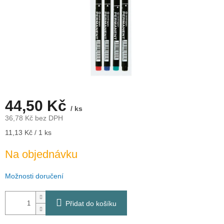
44,50 Kč
/ ks
36,78 Kč bez DPH
Měrná
11,13 Kč / 1 ks
cena:
Na objednávku
Možnosti doručení
Přidat do košíku