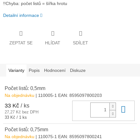
!!Chyba: počet listů = šířka hrotu
Detailní informace
ZEPTAT SE
HLÍDAT
SDÍLET
Varianty
Popis
Hodnocení
Diskuze
Počet listů: 0,5mm
Na objednávku
| 110005-1
EAN:
8595097800203
33 Kč
/ ks
Do 
27,27 Kč bez DPH
Měrná
33 Kč / 1 ks
cena:
Počet listů: 0,75mm
Na objednávku
| 110075-1
EAN:
8595097800241