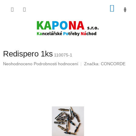
Přejít
NÁKU
na
obsah
KOŠÍK
Redispero 1ks
110075-1
Průměrné
Neohodnoceno
Podrobnosti hodnocení
Značka:
CONCORDE
hodnocení
produktu
je
0,0
z
5
hvězdiček.