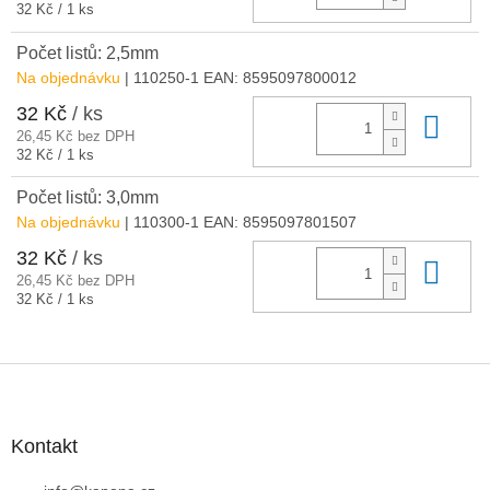
Měrná
32 Kč / 1 ks
cena:
Počet listů: 2,5mm
Na objednávku
| 110250-1
EAN:
8595097800012
32 Kč
/ ks
Do 
26,45 Kč bez DPH
Měrná
32 Kč / 1 ks
cena:
Počet listů: 3,0mm
Na objednávku
| 110300-1
EAN:
8595097801507
32 Kč
/ ks
Do 
26,45 Kč bez DPH
Měrná
32 Kč / 1 ks
cena:
Z
á
p
a
Kontakt
t