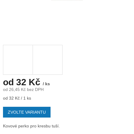
od
32 Kč
/ ks
od
26,45 Kč
bez DPH
Měrná
od 32 Kč / 1 ks
cena:
ZVOLTE VARIANTU
Kovové perko pro kresbu tuší.