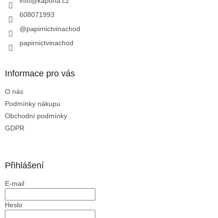
í
info
@
kapona.cz
608071993
@papirnictvinachod
papirnictvinachod
Informace pro vás
O nás
Podmínky nákupu
Obchodní podmínky
GDPR
Přihlášení
E-mail
Heslo