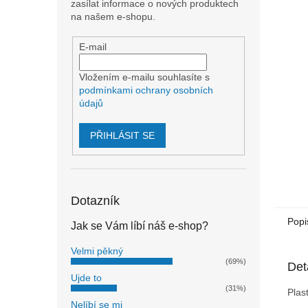
n
zasílat informace o nových produktech
e
na našem e-shopu.
l
E-mail
Vložením e-mailu souhlasíte s
podmínkami ochrany osobních
údajů
PŘIHLÁSIT SE
Dotazník
Popi
Jak se Vám líbí náš e-shop?
Velmi pěkný
(69%)
Det
Ujde to
(31%)
Plas
Nelíbí se mi