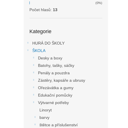
(0%)
Počet hlasů:
13
Přeskočit
Kategorie
kategorie
HURÁ DO ŠKOLY
ŠKOLA
Desky a boxy
Batohy, tašky, sáčky
Penály a pouzdra
Zástěry, kapsáře a ubrusy
Ořezávátka a gumy
Edukační pomůcky
Výtvarné potřeby
Linoryt
barvy
štětce a příslušenství