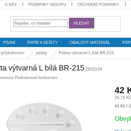
O NÁS
PODMÍNKY NÁKUPU
OBCHODNÍ PODMÍNKY
HLEDAT
PSANÍ
PAPÍR A SEŠITY
OBALOVÝ MATERIÁL
PÁR
 příslušenství
palety
Paleta výtvarná L bílá BR-215
ta výtvarná L bílá BR-215
TE01133
né
noceno
Podrobnosti hodnocení
ení
42 
u
34,71 K
Měrná
42 Kč / 1
cena:
ek.
Obvyk