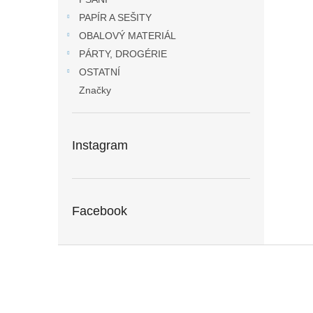
PAPÍR A SEŠITY
OBALOVÝ MATERIÁL
PÁRTY, DROGÉRIE
OSTATNÍ
Značky
Instagram
Facebook
Z
á
p
a