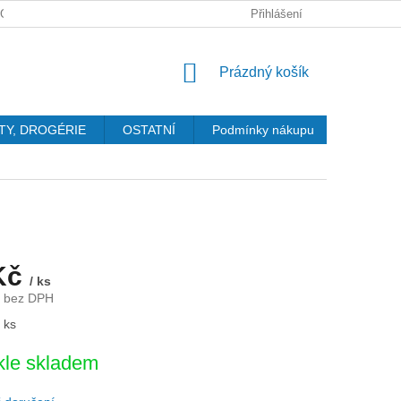
GDPR
Přihlášení
NÁKUPNÍ
Prázdný košík
KOŠÍK
TY, DROGÉRIE
OSTATNÍ
Podmínky nákupu
Kontakty
Kč
/ ks
č bez DPH
 ks
le skladem