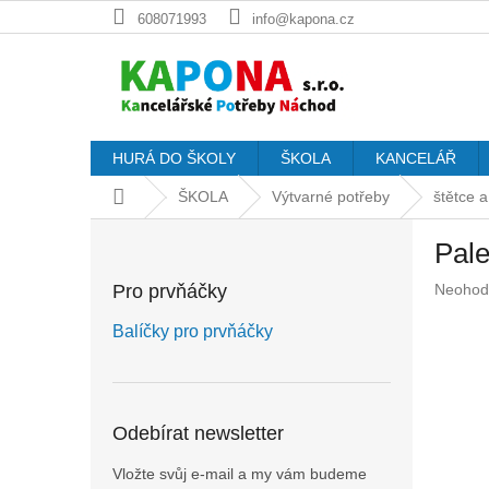
Přejít
608071993
info@kapona.cz
na
obsah
HURÁ DO ŠKOLY
ŠKOLA
KANCELÁŘ
Domů
ŠKOLA
Výtvarné potřeby
štětce a
P
Pale
o
s
Průměr
Pro prvňáčky
Neohod
t
hodnoc
r
produkt
Balíčky pro prvňáčky
a
je
n
0,0
z
n
5
í
Odebírat newsletter
hvězdič
p
a
Vložte svůj e-mail a my vám budeme