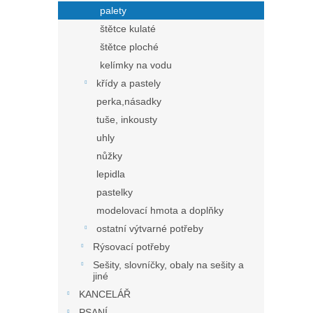
palety
štětce kulaté
štětce ploché
kelímky na vodu
křídy a pastely
perka,násadky
tuše, inkousty
uhly
nůžky
lepidla
pastelky
modelovací hmota a doplňky
ostatní výtvarné potřeby
Rýsovací potřeby
Sešity, slovníčky, obaly na sešity a
jiné
KANCELÁŘ
PSANÍ