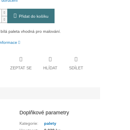
 doručení
Přidat do košíku
 bílá paleta vhodná pro malování.
 informace
ZEPTAT SE
HLÍDAT
SDÍLET
Doplňkové parametry
Kategorie
:
palety