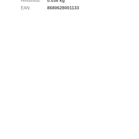
Hmotnost
:
0.038 kg
EAN
:
8680628001133