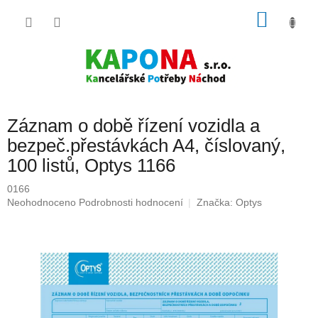
Přejít
NÁKU
na
obsah
KOŠÍK
Záznam o době řízení vozidla a
bezpeč.přestávkách A4, číslovaný,
100 listů, Optys 1166
0166
Průměrné
Neohodnoceno
Podrobnosti hodnocení
Značka:
Optys
hodnocení
produktu
je
0,0
z
5
hvězdiček.