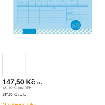
147,50 Kč
/ ks
121,90 Kč bez DPH
Měrná
147,50 Kč / 1 ks
cena:
Na objednávku