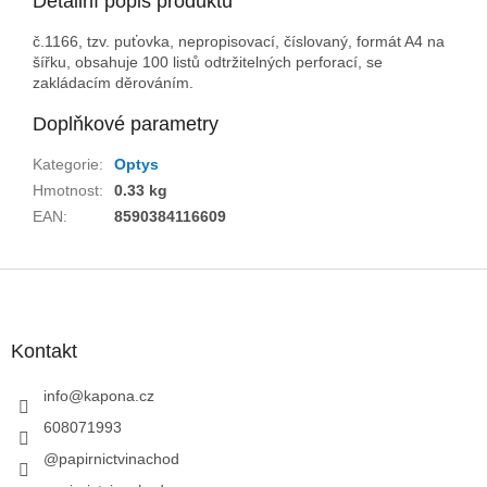
Detailní popis produktu
č.1166, tzv. puťovka, nepropisovací, číslovaný, formát A4 na
šířku, obsahuje 100 listů odtržitelných perforací, se
zakládacím děrováním.
Doplňkové parametry
Kategorie
:
Optys
Hmotnost
:
0.33 kg
EAN
:
8590384116609
Z
á
p
a
Kontakt
t
í
info
@
kapona.cz
608071993
@papirnictvinachod