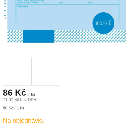
86 Kč
/ ks
71,07 Kč bez DPH
Měrná
86 Kč / 1 ks
cena:
Na objednávku