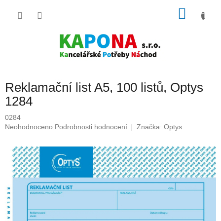
Přejít
NÁKU
na
obsah
KOŠÍK
Reklamační list A5, 100 listů, Optys
1284
0284
Průměrné
Neohodnoceno
Podrobnosti hodnocení
Značka:
Optys
hodnocení
produktu
je
0,0
z
5
hvězdiček.