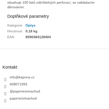
obsahuje 100 listů odtržitelných perforací, se zakládacím
děrováním.
Doplňkové parametry
Kategorie
:
Optys
Hmotnost
:
0.18 kg
EAN
:
8590384128404
Z
á
p
a
Kontakt
t
í
info
@
kapona.cz
608071993
@papirnictvinachod
papirnictvinachod