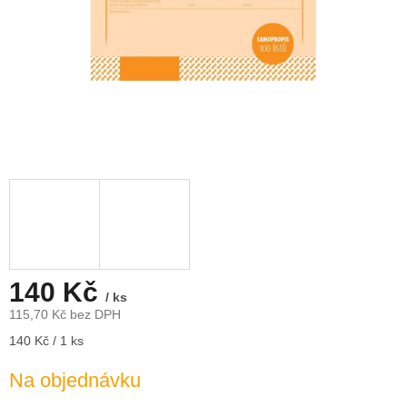
140 Kč
/ ks
115,70 Kč bez DPH
Měrná
140 Kč / 1 ks
cena:
Na objednávku