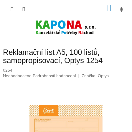
Přejít
NÁKU
na
obsah
KOŠÍK
Reklamační list A5, 100 listů,
samopropisovací, Optys 1254
0254
Průměrné
Neohodnoceno
Podrobnosti hodnocení
Značka:
Optys
hodnocení
produktu
je
0,0
z
5
hvězdiček.