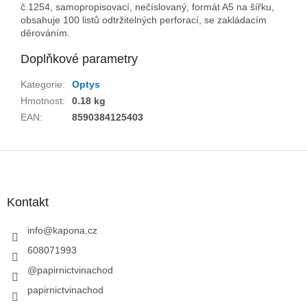
č.1254, samopropisovací, nečíslovaný, formát A5 na šířku,
obsahuje 100 listů odtržitelných perforací, se zakládacím
děrováním.
Doplňkové parametry
Kategorie
:
Optys
Hmotnost
:
0.18 kg
EAN
:
8590384125403
Z
á
p
a
Kontakt
t
í
info
@
kapona.cz
608071993
@papirnictvinachod
papirnictvinachod