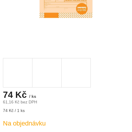
74 Kč
/ ks
61,16 Kč bez DPH
Měrná
74 Kč / 1 ks
cena:
Na objednávku