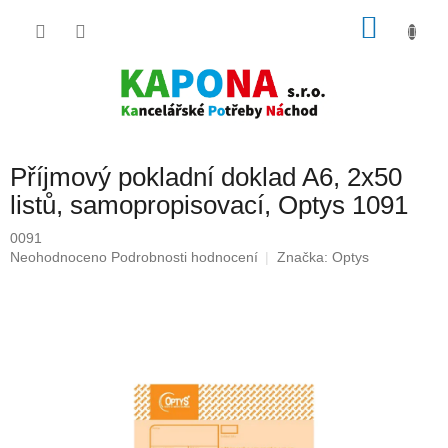
Přejít
NÁKU
na
obsah
KOŠÍK
Příjmový pokladní doklad A6, 2x50
listů, samopropisovací, Optys 1091
0091
Průměrné
Neohodnoceno
Podrobnosti hodnocení
Značka:
Optys
hodnocení
produktu
je
0,0
z
5
hvězdiček.