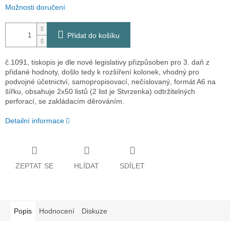
Možnosti doručení
Přidat do košíku
č.1091, tiskopis je dle nové legislativy přizpůsoben pro 3. daň z
přidané hodnoty, došlo tedy k rozšíření kolonek, vhodný pro
podvojné účetnictví, samopropisovací, nečíslovaný, formát A6 na
šířku, obsahuje 2x50 listů (2 list je Stvrzenka) odtržitelných
perforací, se zakládacím děrováním.
Detailní informace
ZEPTAT SE
HLÍDAT
SDÍLET
Popis
Hodnocení
Diskuze