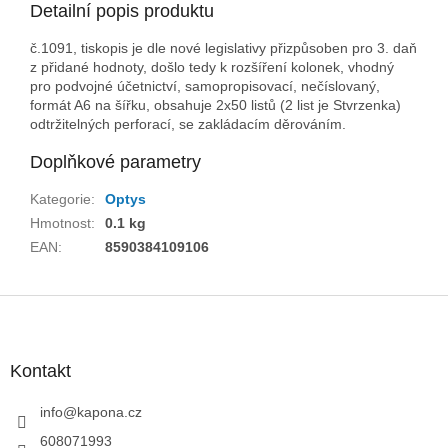
Detailní popis produktu
č.1091, tiskopis je dle nové legislativy přizpůsoben pro 3. daň
z přidané hodnoty, došlo tedy k rozšíření kolonek, vhodný
pro podvojné účetnictví, samopropisovací, nečíslovaný,
formát A6 na šířku, obsahuje 2x50 listů (2 list je Stvrzenka)
odtržitelných perforací, se zakládacím děrováním.
Doplňkové parametry
Kategorie
:
Optys
Hmotnost
:
0.1 kg
EAN
:
8590384109106
Z
á
p
a
Kontakt
t
í
info
@
kapona.cz
608071993