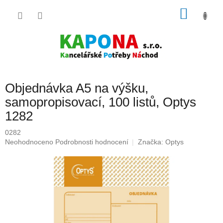
Přejít
NÁKU
na
obsah
KOŠÍK
Objednávka A5 na výšku,
samopropisovací, 100 listů, Optys
1282
0282
Průměrné
Neohodnoceno
Podrobnosti hodnocení
Značka:
Optys
hodnocení
produktu
je
0,0
z
5
hvězdiček.