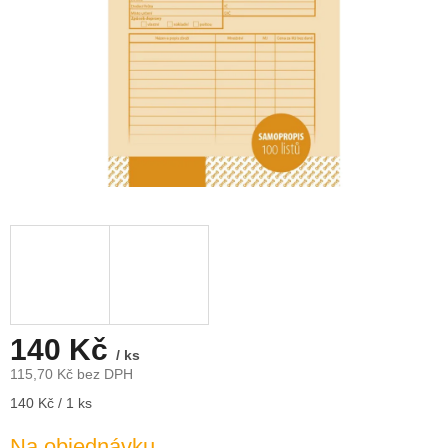
140 Kč
/ ks
115,70 Kč bez DPH
Měrná
140 Kč / 1 ks
cena:
Na objednávku