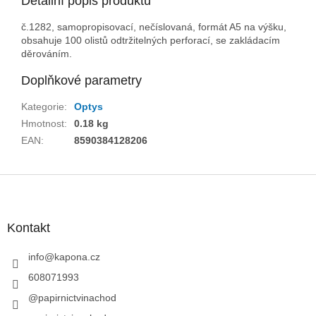
Detailní popis produktu
č.1282, samopropisovací, nečíslovaná, formát A5 na výšku,
obsahuje 100 olistů odtržitelných perforací, se zakládacím
děrováním.
Doplňkové parametry
Kategorie
:
Optys
Hmotnost
:
0.18 kg
EAN
:
8590384128206
Z
á
p
a
Kontakt
t
í
info
@
kapona.cz
608071993
@papirnictvinachod