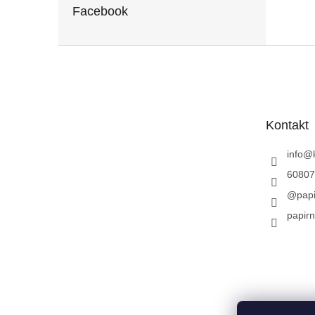
Facebook
Z
á
p
a
t
Kontakt
í
info
@
60807
@papi
papirn