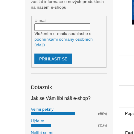
n
zasílat informace o nových produktech
e
na našem e-shopu.
l
E-mail
Vložením e-mailu souhlasíte s
podmínkami ochrany osobních
údajů
PŘIHLÁSIT SE
Dotazník
Jak se Vám líbí náš e-shop?
Velmi pěkný
Popi
(69%)
Ujde to
(31%)
Det
Nelíbí se mi