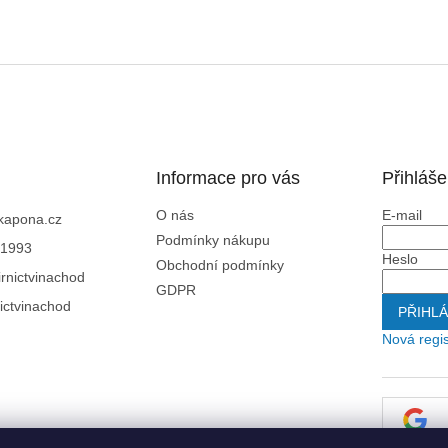
Informace pro vás
Přihláše
O nás
E-mail
kapona.cz
Podmínky nákupu
1993
Heslo
Obchodní podmínky
rnictvinachod
GDPR
ictvinachod
PŘIHLÁ
Nová regi