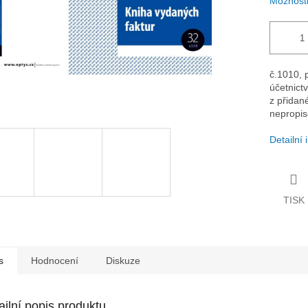
Možnosti
č.1010, 
účetnictv
z přidan
nepropiso
Detailní
TISK
s
Hodnocení
Diskuze
ailní popis produktu