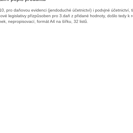
10, pro daňovou evidenci (jendoduché účetnictví) i podvjné účetnictví, t
nové legislativy přizpůsoben pro 3.daň z přidané hodnoty, došlo tedy k r
nek, nepropisovací, formát A4 na šířku, 32 listů.