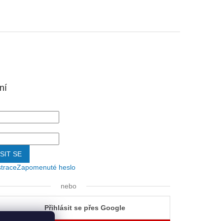
ní
SIT SE
strace
Zapomenuté heslo
nebo
Přihlásit se přes Google