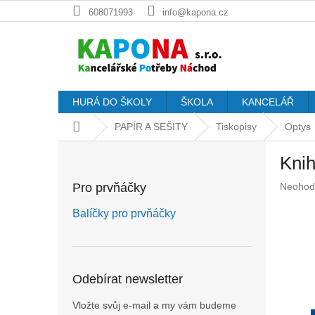
Přejít
608071993
info@kapona.cz
na
obsah
HURÁ DO ŠKOLY
ŠKOLA
KANCELÁŘ
Domů
PAPÍR A SEŠITY
Tiskopisy
Optys
P
Knih
o
s
Průměr
Pro prvňáčky
Neohod
t
hodnoc
r
produkt
Balíčky pro prvňáčky
a
je
n
0,0
z
n
5
í
Odebírat newsletter
hvězdič
p
a
Vložte svůj e-mail a my vám budeme