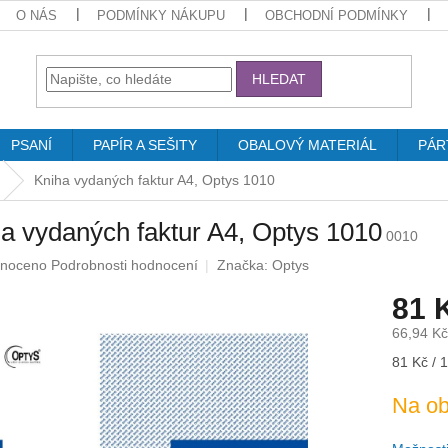
O NÁS
PODMÍNKY NÁKUPU
OBCHODNÍ PODMÍNKY
HLEDAT
PSANÍ
PAPÍR A SEŠITY
OBALOVÝ MATERIÁL
PÁR
Kniha vydaných faktur A4, Optys 1010
a vydaných faktur A4, Optys 1010
0010
né
noceno
Podrobnosti hodnocení
Značka:
Optys
ení
81 
u
66,94 K
Měrná
81 Kč / 1
cena:
ek.
Na ob