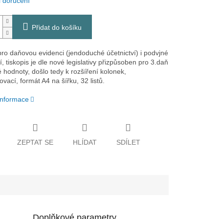
 doručení
Přidat do košíku
pro daňovou evidenci (jendoduché účetnictví) i podvjné
í, tiskopis je dle nové legislativy přizpůsoben pro 3.daň
é hodnoty, došlo tedy k rozšíření kolonek,
vací, formát A4 na šířku, 32 listů.
 informace
ZEPTAT SE
HLÍDAT
SDÍLET
Doplňkové parametry