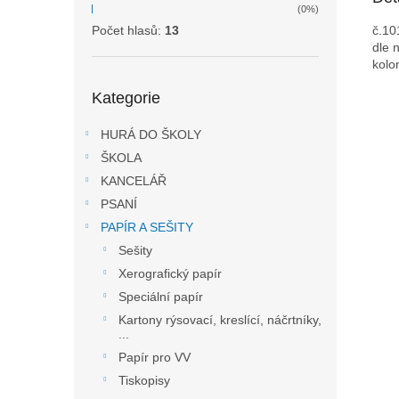
(0%)
č.10
Počet hlasů:
13
dle 
kolo
Přeskočit
Kategorie
kategorie
HURÁ DO ŠKOLY
ŠKOLA
KANCELÁŘ
PSANÍ
PAPÍR A SEŠITY
Sešity
Xerografický papír
Speciální papír
Kartony rýsovací, kreslící, náčrtníky,
...
Papír pro VV
Tiskopisy