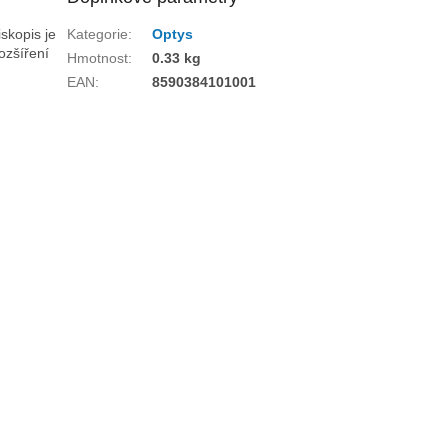
iskopis je
Kategorie
:
Optys
ozšíření
Hmotnost
:
0.33 kg
EAN
:
8590384101001