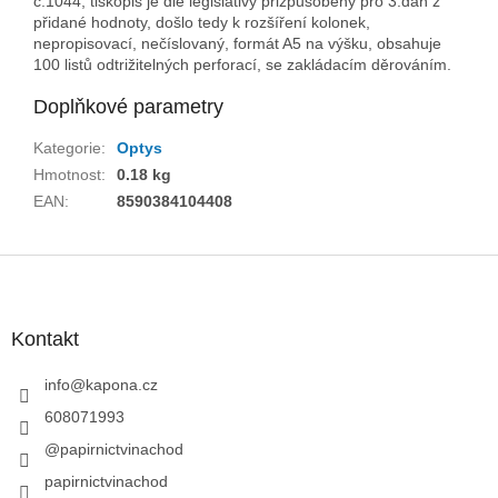
č.1044, tiskopis je dle legislativy přizpůsobený pro 3.daň z
přidané hodnoty, došlo tedy k rozšíření kolonek,
nepropisovací, nečíslovaný, formát A5 na výšku, obsahuje
100 listů odtrižitelných perforací, se zakládacím děrováním.
Doplňkové parametry
Kategorie
:
Optys
Hmotnost
:
0.18 kg
EAN
:
8590384104408
Z
á
p
a
Kontakt
t
í
info
@
kapona.cz
608071993
@papirnictvinachod
papirnictvinachod