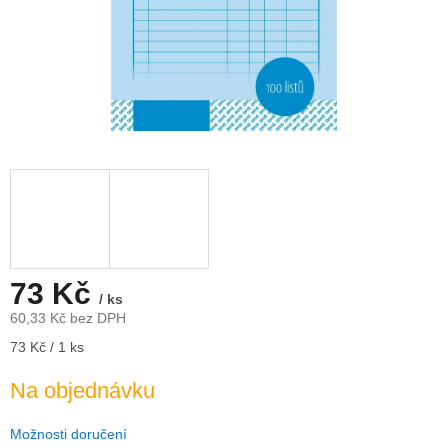
73 Kč
/ ks
60,33 Kč bez DPH
Měrná
73 Kč / 1 ks
cena:
Na objednávku
Možnosti doručení