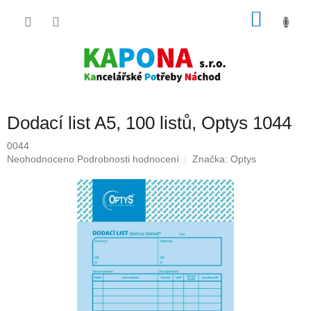
Přejít
NÁKU
na
obsah
KOŠÍK
Dodací list A5, 100 listů, Optys 1044
0044
Průměrné
Neohodnoceno
Podrobnosti hodnocení
Značka:
Optys
hodnocení
produktu
je
0,0
z
5
hvězdiček.