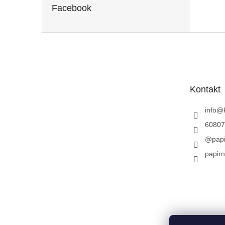
Facebook
Z
á
p
a
t
Kontakt
í
info
@
60807
@papi
papirn