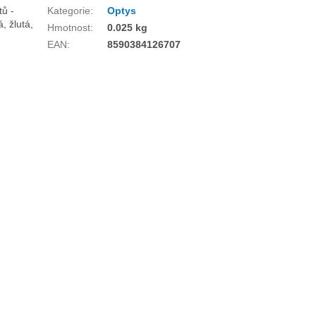
tů -
Kategorie
:
Optys
, žlutá,
Hmotnost
:
0.025 kg
EAN
:
8590384126707