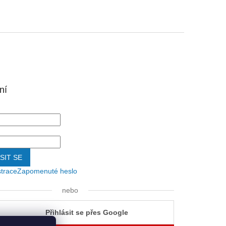
ní
SIT SE
strace
Zapomenuté heslo
nebo
Přihlásit se přes Google