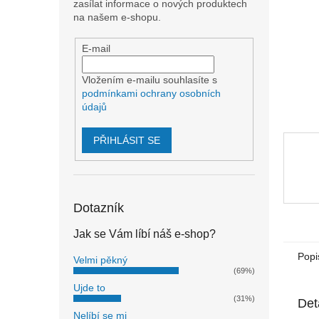
n
zasílat informace o nových produktech
e
na našem e-shopu.
l
E-mail
Vložením e-mailu souhlasíte s
podmínkami ochrany osobních
údajů
PŘIHLÁSIT SE
Dotazník
Jak se Vám líbí náš e-shop?
Popi
Velmi pěkný
(69%)
Ujde to
(31%)
Det
Nelíbí se mi