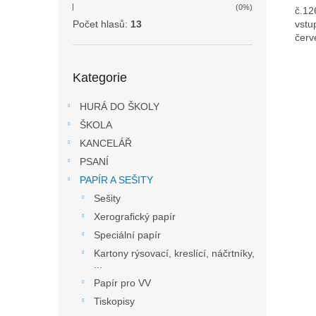
(0%)
č.12
vstu
Počet hlasů:
13
červ
Přeskočit
Kategorie
kategorie
HURÁ DO ŠKOLY
ŠKOLA
KANCELÁŘ
PSANÍ
PAPÍR A SEŠITY
Sešity
Xerografický papír
Speciální papír
Kartony rýsovací, kreslící, náčrtníky,
...
Papír pro VV
Tiskopisy