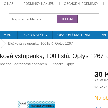
O NÁS
PODMÍNKY NÁKUPU
OBCHODNÍ PODMÍNKY
HLEDAT
PSANÍ
PAPÍR A SEŠITY
OBALOVÝ MATERIÁL
PÁR
Bločková vstupenka, 100 listů, Optys 1267
ková vstupenka, 100 listů, Optys 1267
0
né
noceno
Podrobnosti hodnocení
Značka:
Optys
ení
30 
u
24,79 K
Měrná
30 Kč / 1
cena:
ek.
Na ob