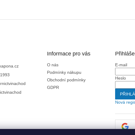
Informace pro vás
Přihláše
O nás
E-mail
kapona.cz
Podmínky nákupu
1993
Heslo
Obchodní podmínky
rnictvinachod
GDPR
ictvinachod
PŘIHLÁ
Nová regi