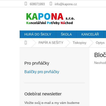
Přejít
608071993
info@kapona.cz
na
obsah
HURÁ DO ŠKOLY
ŠKOLA
KANCELÁŘ
Domů
PAPÍR A SEŠITY
Tiskopisy
Optys
P
Bloč
o
s
Průměr
Pro prvňáčky
Neohod
t
hodnoc
r
produkt
Balíčky pro prvňáčky
a
je
n
0,0
z
n
5
í
Odebírat newsletter
hvězdič
p
a
Vložte svůj e-mail a my vám budeme