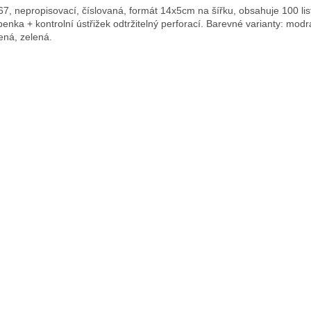
67, nepropisovací, číslovaná, formát 14x5cm na šířku, obsahuje 100 lis
penka + kontrolní ústřižek odtržitelný perforací. Barevné varianty: modrá
ená, zelená.