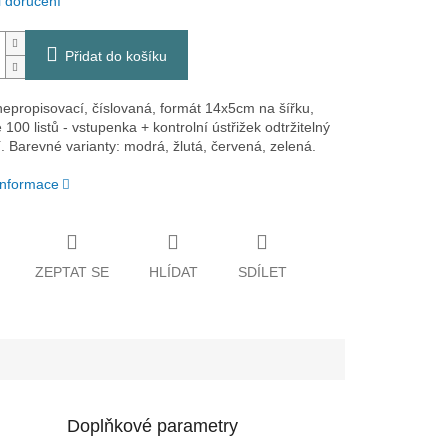
 doručení
Přidat do košíku
nepropisovací, číslovaná, formát 14x5cm na šířku,
100 listů - vstupenka + kontrolní ústřižek odtržitelný
í. Barevné varianty: modrá, žlutá, červená, zelená.
 informace
ZEPTAT SE
HLÍDAT
SDÍLET
Doplňkové parametry