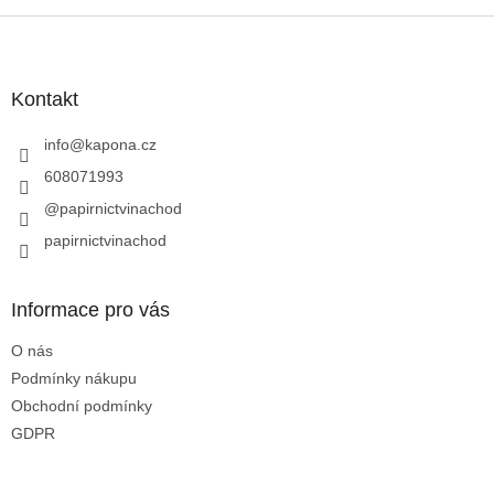
Z
á
p
a
Kontakt
t
í
info
@
kapona.cz
608071993
@papirnictvinachod
papirnictvinachod
Informace pro vás
O nás
Podmínky nákupu
Obchodní podmínky
GDPR