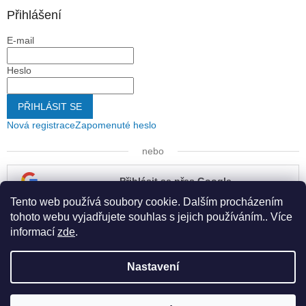
Přihlášení
E-mail
Heslo
PŘIHLÁSIT SE
Nová registrace
Zapomenuté heslo
nebo
Přihlásit se přes Google
Tento web používá soubory cookie. Dalším procházením
Přihlásit se přes Seznam
tohoto webu vyjadřujete souhlas s jejich používáním.. Více
informací
zde
.
Nastavení
Vytvořil Shoptet