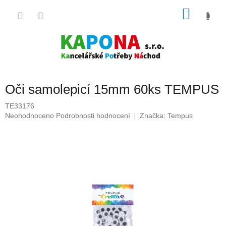
Přejít
NÁKU
na
obsah
KOŠÍK
Oči samolepicí 15mm 60ks TEMPUS
TE33176
Průměrné
Neohodnoceno
Podrobnosti hodnocení
Značka:
Tempus
hodnocení
produktu
je
0,0
z
5
hvězdiček.