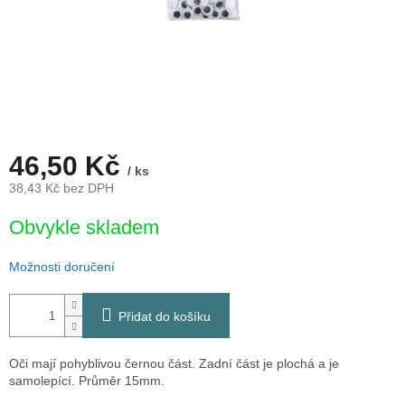
46,50 Kč
/ ks
38,43 Kč bez DPH
Měrná
Obvykle skladem
cena:
Možnosti doručení
Přidat do košíku
Oči mají pohyblivou černou část. Zadní část je plochá a je
samolepící. Průměr 15mm.