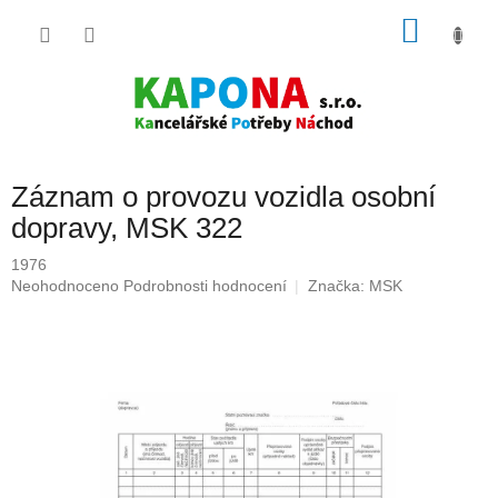
Přejít
NÁKU
na
obsah
KOŠÍK
Záznam o provozu vozidla osobní
dopravy, MSK 322
1976
Průměrné
Neohodnoceno
Podrobnosti hodnocení
Značka:
MSK
hodnocení
produktu
je
0,0
z
5
hvězdiček.