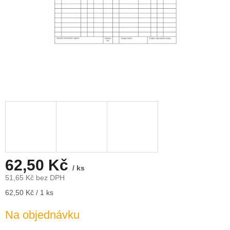
62,50 Kč
/ ks
51,65 Kč bez DPH
Měrná
62,50 Kč / 1 ks
cena:
Na objednávku