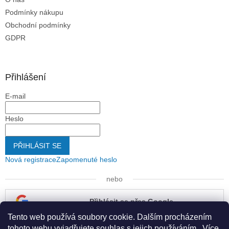
Podmínky nákupu
Obchodní podmínky
GDPR
Přihlášení
E-mail
Heslo
PŘIHLÁSIT SE
Nová registrace
Zapomenuté heslo
nebo
Přihlásit se přes Google
Tento web používá soubory cookie. Dalším procházením
Přihlásit se přes Seznam
tohoto webu vyjadřujete souhlas s jejich používáním.. Více