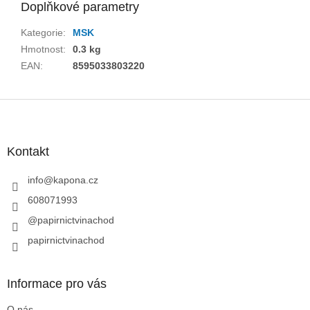
Doplňkové parametry
Kategorie
:
MSK
Hmotnost
:
0.3 kg
EAN
:
8595033803220
Z
á
p
a
Kontakt
t
í
info
@
kapona.cz
608071993
@papirnictvinachod
papirnictvinachod
Informace pro vás
O nás