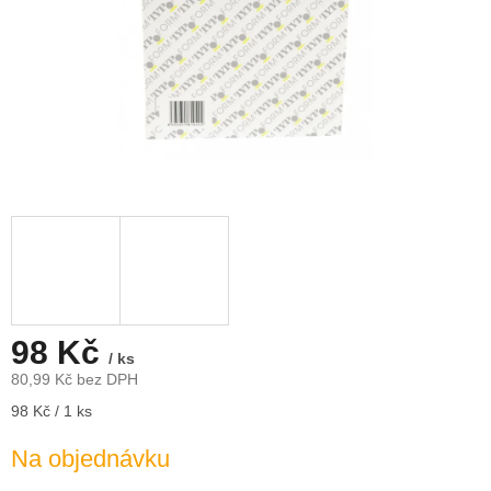
98 Kč
/ ks
80,99 Kč bez DPH
Měrná
98 Kč / 1 ks
cena:
Na objednávku