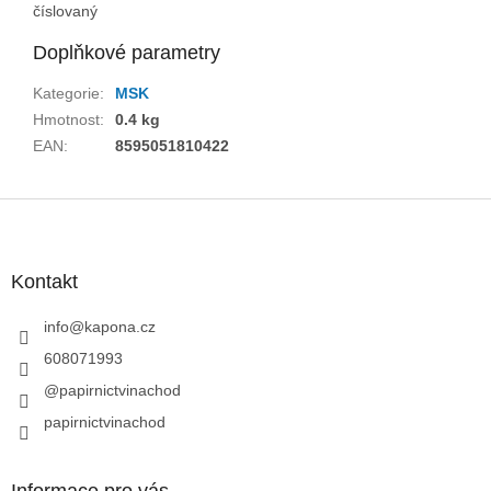
číslovaný
Doplňkové parametry
Kategorie
:
MSK
Hmotnost
:
0.4 kg
EAN
:
8595051810422
Z
á
p
a
Kontakt
t
í
info
@
kapona.cz
608071993
@papirnictvinachod
papirnictvinachod
Informace pro vás