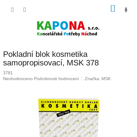
Přejít
NÁKU
na
obsah
KOŠÍK
Pokladní blok kosmetika
samopropisovací, MSK 378
3781
Průměrné
Neohodnoceno
Podrobnosti hodnocení
Značka:
MSK
hodnocení
produktu
je
0,0
z
5
hvězdiček.