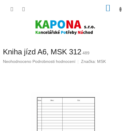
Přejít
NÁKU
na
obsah
KOŠÍK
Kniha jízd A6, MSK 312
489
Průměrné
Neohodnoceno
Podrobnosti hodnocení
Značka:
MSK
hodnocení
produktu
je
0,0
z
5
hvězdiček.