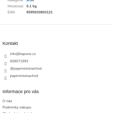
Hmotnost
:
0.1 kg
EAN
:
8595033803121
Z
á
p
a
Kontakt
t
í
info
@
kapona.cz
608071993
@papirnictvinachod
papirnictvinachod
Informace pro vás
O nás
Podmínky nákupu