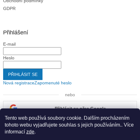
Obchodní podmínky
GDPR
Přihlášení
E-mail
Heslo
PŘIHLÁSIT SE
Nová registrace
Zapomenuté heslo
nebo
Přihlásit se přes Google
Tento web používá soubory cookie. Dalším procházením
Přihlásit se přes Seznam
tohoto webu vyjadřujete souhlas s jejich používáním.. Více
informací
zde
.