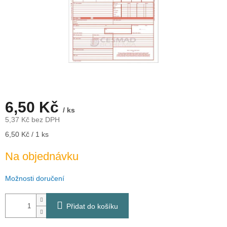
6,50 Kč
/ ks
5,37 Kč bez DPH
Měrná
6,50 Kč / 1 ks
cena:
Na objednávku
Možnosti doručení
Přidat do košíku