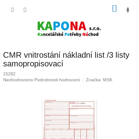
Přejít
NÁKU
na
obsah
KOŠÍK
CMR vnitrostání nákladní list /3 listy
samopropisovací
15282
Průměrné
Neohodnoceno
Podrobnosti hodnocení
Značka:
MSK
hodnocení
produktu
je
0,0
z
5
hvězdiček.