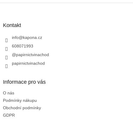
Z
á
p
a
Kontakt
t
í
info
@
kapona.cz
608071993
@papirnictvinachod
papirnictvinachod
Informace pro vás
O nás
Podmínky nákupu
Obchodní podmínky
GDPR