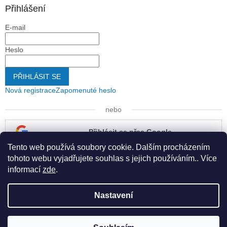
Přihlášení
E-mail
Heslo
PŘIHLÁSIT SE
Nová registrace
Zapomenuté heslo
nebo
Přihlásit se přes Google
Tento web používá soubory cookie. Dalším procházením
Přihlásit se přes Seznam
tohoto webu vyjadřujete souhlas s jejich používáním.. Více
informací
zde
.
Nastavení
Vytvořil Shoptet