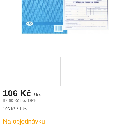
106 Kč
/ ks
87,60 Kč bez DPH
Měrná
106 Kč / 1 ks
cena:
Na objednávku