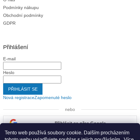
Podmínky nákupu
Obchodní podmínky
GDPR
Přihlášení
E-mail
Heslo
PŘIHLÁSIT SE
Nová registrace
Zapomenuté heslo
nebo
Přihlásit se přes Google
Tento web používá soubory cookie. Dalším procházením
Přihlásit se přes Seznam
tohoto webu vyjadřujete souhlas s jejich používáním.. Více