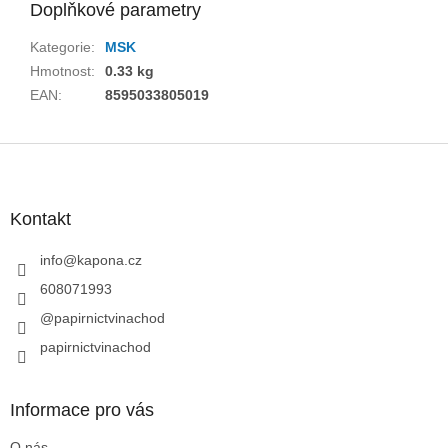
Doplňkové parametry
Kategorie
:
MSK
Hmotnost
:
0.33 kg
EAN
:
8595033805019
Z
á
p
a
Kontakt
t
í
info
@
kapona.cz
608071993
@papirnictvinachod
papirnictvinachod
Informace pro vás
O nás