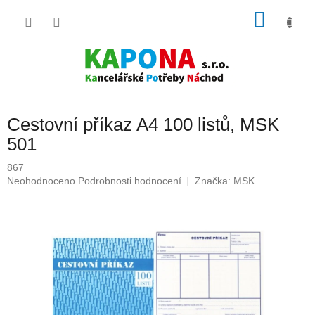
Přejít
NÁKU
na
obsah
KOŠÍK
Cestovní příkaz A4 100 listů, MSK
501
867
Průměrné
Neohodnoceno
Podrobnosti hodnocení
Značka:
MSK
hodnocení
produktu
je
0,0
z
5
hvězdiček.