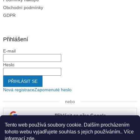
Obchodní podmínky
GDPR
Přihlášení
E-mail
Heslo
PŘIHLÁSIT SE
Nová registrace
Zapomenuté heslo
nebo
Přihlásit se přes Google
Tento web používá soubory cookie. Dalším procházením
Přihlásit se přes Seznam
tohoto webu vyjadřujete souhlas s jejich používáním.. Více
informací
zde
.