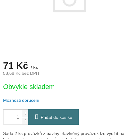
71 Kč
/ ks
58,68 Kč bez DPH
Měrná
Obvykle skladem
cena:
Možnosti doručení
Přidat do košíku
Sada 2 ks provázků z bavlny. Bavlněný provázek lze využít na