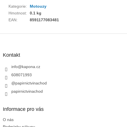
Kategorie
:
Motouzy
Hmotnost
:
0.1 kg
EAN
:
8591177083481
Z
á
p
a
Kontakt
t
í
info
@
kapona.cz
608071993
@papirnictvinachod
papirnictvinachod
Informace pro vás
O nás
Podmínky nákupu