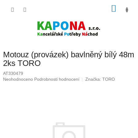
Přejít
NÁKU
na
obsah
KOŠÍK
Motouz (provázek) bavlněný bílý 48m
2ks TORO
AT330479
Průměrné
Neohodnoceno
Podrobnosti hodnocení
Značka:
TORO
hodnocení
produktu
je
0,0
z
5
hvězdiček.