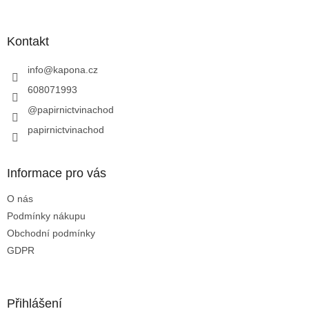
á
p
a
Kontakt
t
í
info
@
kapona.cz
608071993
@papirnictvinachod
papirnictvinachod
Informace pro vás
O nás
Podmínky nákupu
Obchodní podmínky
GDPR
Přihlášení