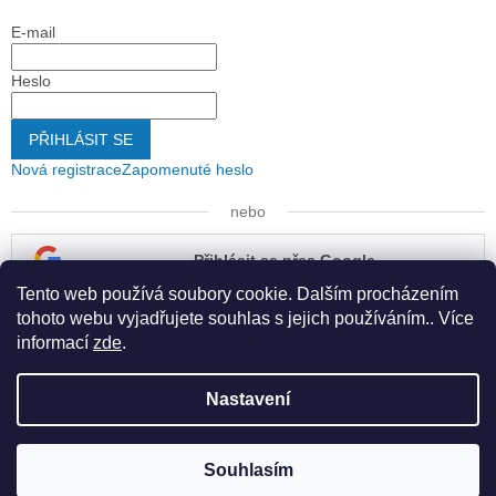
E-mail
Heslo
PŘIHLÁSIT SE
Nová registrace
Zapomenuté heslo
nebo
Přihlásit se přes Google
Tento web používá soubory cookie. Dalším procházením
Přihlásit se přes Seznam
tohoto webu vyjadřujete souhlas s jejich používáním.. Více
informací
zde
.
Nastavení
Vytvořil Shoptet
Souhlasím
Copyright 2026
Kapona s.r.o.
. Všechna práva vyhrazena.