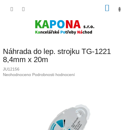
Přejít
NÁKU
na
obsah
KOŠÍK
Náhrada do lep. strojku TG-1221
8,4mm x 20m
JU12156
Průměrné
Neohodnoceno
Podrobnosti hodnocení
hodnocení
produktu
je
0,0
z
5
hvězdiček.