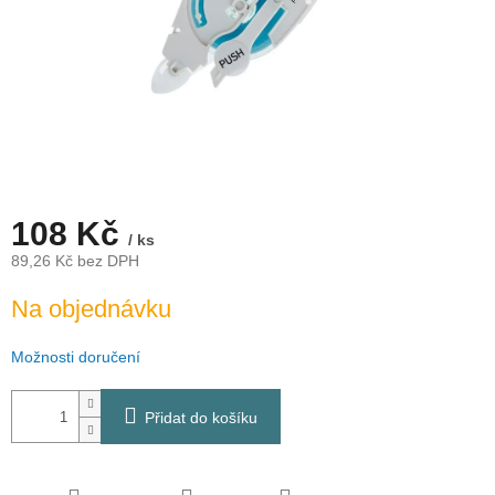
108 Kč
/ ks
89,26 Kč bez DPH
Měrná
Na objednávku
cena:
Možnosti doručení
Přidat do košíku