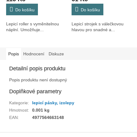
Do košíku
Do košíku
Lepicí roller s vyměnitelnou
Lepicí strojek s válečkovou
náplní. Umožňuje...
hlavou pro snadné a...
Popis
Hodnocení
Diskuze
Detailní popis produktu
Popis produktu není dostupný
Doplňkové parametry
Kategorie
:
lepicí pásky, izolepy
Hmotnost
:
0.001 kg
EAN
:
4977564663148
Z