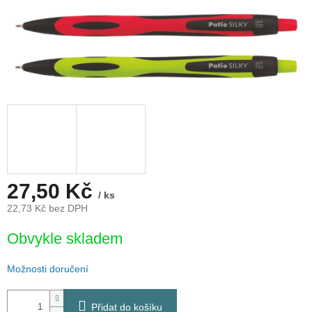
27,50 Kč
/ ks
22,73 Kč bez DPH
Měrná
Obvykle skladem
cena:
Možnosti doručení
Přidat do košíku