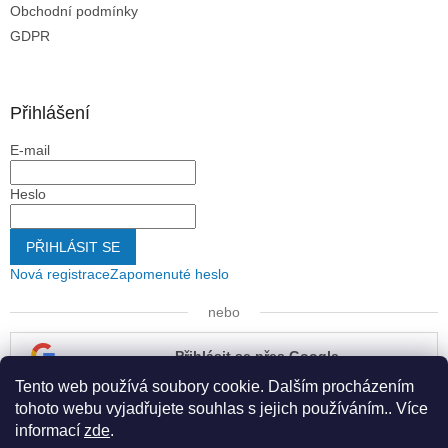
Obchodní podmínky
GDPR
Přihlášení
E-mail
Heslo
PŘIHLÁSIT SE
Nová registrace
Zapomenuté heslo
nebo
Přihlásit se přes Google
Tento web používá soubory cookie. Dalším procházením
Přihlásit se přes Seznam
tohoto webu vyjadřujete souhlas s jejich používáním.. Více
informací
zde
.