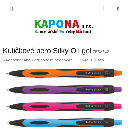
Přejít
NÁKU
na
obsah
KOŠÍK
Kuličkové pero Silky Oil gel
TE58742
Průměrné
Neohodnoceno
Podrobnosti hodnocení
Značka:
Patio
hodnocení
produktu
je
0,0
z
5
hvězdiček.