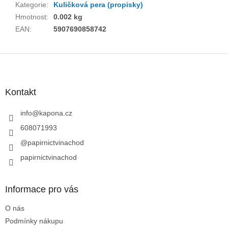
Kategorie
:
Kuličková pera (propisky)
Hmotnost
:
0.002 kg
EAN
:
5907690858742
Z
á
p
a
Kontakt
t
í
info
@
kapona.cz
608071993
@papirnictvinachod
papirnictvinachod
Informace pro vás
O nás
Podmínky nákupu