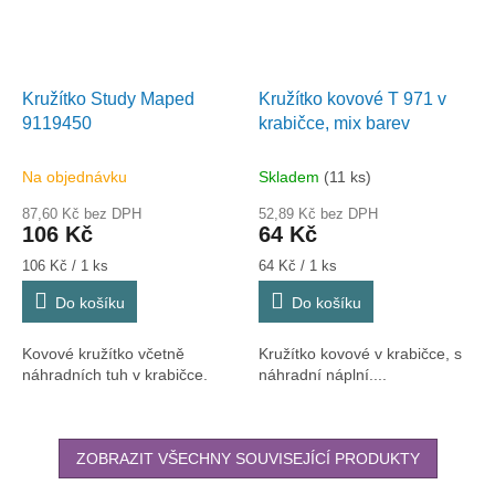
Kružítko Study Maped
Kružítko kovové T 971 v
9119450
krabičce, mix barev
Na objednávku
Skladem
(11 ks)
87,60 Kč bez DPH
52,89 Kč bez DPH
106 Kč
64 Kč
Měrná
Měrná
106 Kč / 1 ks
64 Kč / 1 ks
cena:
cena:
Do košíku
Do košíku
Kovové kružítko včetně
Kružítko kovové v krabičce, s
náhradních tuh v krabičce.
náhradní náplní....
ZOBRAZIT VŠECHNY SOUVISEJÍCÍ PRODUKTY