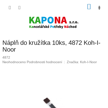
Přejít
NÁKU
na
obsah
KOŠÍK
Náplň do kružítka 10ks, 4872 Koh-I-
Noor
4872
Průměrné
Neohodnoceno
Podrobnosti hodnocení
Značka:
Koh-I-Noor
hodnocení
produktu
je
0,0
z
5
hvězdiček.