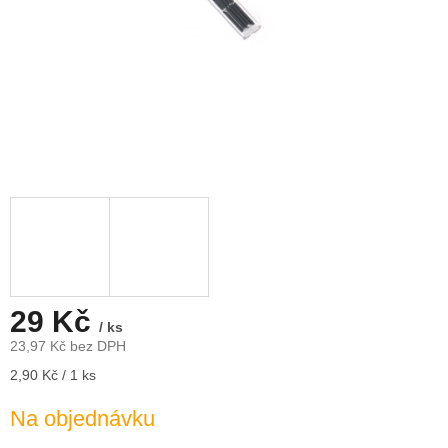
29 Kč
/ ks
23,97 Kč bez DPH
Měrná
2,90 Kč / 1 ks
cena:
Na objednávku