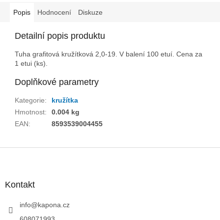
Popis
Hodnocení
Diskuze
Detailní popis produktu
Tuha grafitová kružítková 2,0-19. V balení 100 etuí. Cena za
1 etui (ks).
Doplňkové parametry
Kategorie
:
kružítka
Hmotnost
:
0.004 kg
EAN
:
8593539004455
Z
á
p
a
Kontakt
t
í
info
@
kapona.cz
608071993