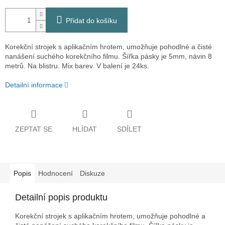
Přidat do košíku
Korekční strojek s aplikačním hrotem, umožňuje pohodlné a čisté
nanášení suchého korekčního filmu. Šířka pásky je 5mm, návin 8
metrů. Na blistru. Mix barev. V balení je 24ks.
Detailní informace
ZEPTAT SE
HLÍDAT
SDÍLET
Popis
Hodnocení
Diskuze
Detailní popis produktu
Korekční strojek s aplikačním hrotem, umožňuje pohodlné a