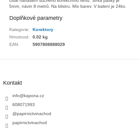
čisté nanášení suchého korekčního filmu. Šířka pásky je
5mm, návin 8 metrů. Na blistru. Mix barev. V balení je 24ks.
Doplňkové parametry
Kategorie
:
Korektory
Hmotnost
:
0.02 kg
EAN
:
5907808888029
Z
á
p
a
Kontakt
t
í
info
@
kapona.cz
608071993
@papirnictvinachod
papirnictvinachod