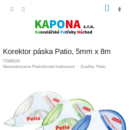
Přejít
NÁKU
na
obsah
KOŠÍK
Korektor páska Patio, 5mm x 8m
TE88029
Průměrné
Neohodnoceno
Podrobnosti hodnocení
Značka:
Patio
hodnocení
produktu
je
0,0
z
5
hvězdiček.