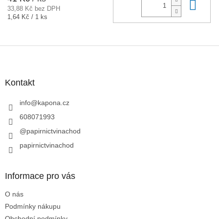
Do 
33,88 Kč bez DPH
Měrná
1,64 Kč / 1 ks
cena:
Z
á
p
a
Kontakt
t
í
info
@
kapona.cz
608071993
@papirnictvinachod
papirnictvinachod
Informace pro vás
O nás
Podmínky nákupu
Obchodní podmínky