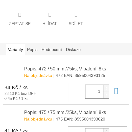
ZEPTAT SE
HLÍDAT
SDÍLET
Varianty
Popis
Hodnocení
Diskuze
Popis: 472 / 50 mm /75ks, V balení: 8ks
Na objednávku
| 472
EAN:
8595004393125
34 Kč
/ ks
Do 
28,10 Kč bez DPH
Měrná
0,45 Kč / 1 ks
cena:
Popis: 475 / 75 mm /25ks, V balení: 8ks
Na objednávku
| 475
EAN:
8595004393620
41 Kč
/ ks