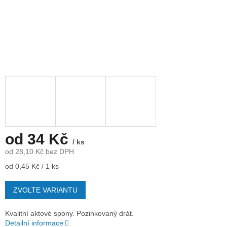
od
34 Kč
/ ks
od
28,10 Kč
bez DPH
Měrná
od 0,45 Kč / 1 ks
cena:
ZVOLTE VARIANTU
Kvalitní aktové spony. Pozinkovaný drát.
Detailní informace