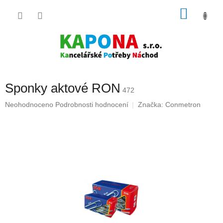
Přejít
NÁKU
na
obsah
KOŠÍK
Sponky aktové RON
472
Průměrné
Neohodnoceno
Podrobnosti hodnocení
Značka:
Conmetron
hodnocení
produktu
je
0,0
z
5
hvězdiček.