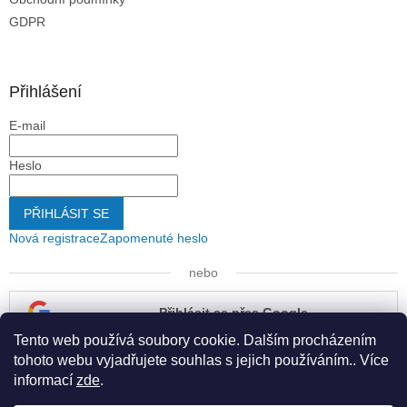
GDPR
Přihlášení
E-mail
Heslo
PŘIHLÁSIT SE
Nová registrace
Zapomenuté heslo
nebo
Přihlásit se přes Google
Tento web používá soubory cookie. Dalším procházením
Přihlásit se přes Seznam
tohoto webu vyjadřujete souhlas s jejich používáním.. Více
informací
zde
.