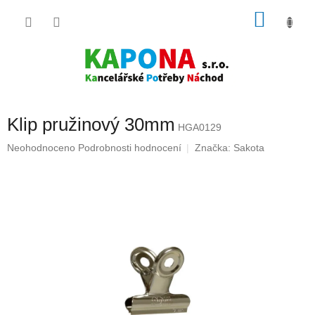
Přejít
NÁKU
na
obsah
KOŠÍK
Klip pružinový 30mm
HGA0129
Průměrné
Neohodnoceno
Podrobnosti hodnocení
Značka:
Sakota
hodnocení
produktu
je
0,0
z
5
hvězdiček.