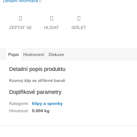
Detailní informace
ZEPTAT SE
HLÍDAT
SDÍLET
Popis
Hodnocení
Diskuze
Detailní popis produktu
Kovový klip ve stříbrné barvě
Doplňkové parametry
Kategorie
:
klipy a sponky
Hmotnost
:
0.004 kg
Z
á