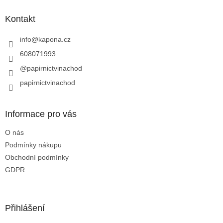
p
a
Kontakt
t
í
info
@
kapona.cz
608071993
@papirnictvinachod
papirnictvinachod
Informace pro vás
O nás
Podmínky nákupu
Obchodní podmínky
GDPR
Přihlášení