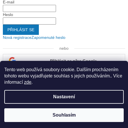
E-mail
Heslo
PŘIHLÁSIT SE
Nová registrace
Zapomenuté heslo
nebo
Přihlásit se přes Google
Tento web používá soubory cookie. Dalším procházením
Přihlásit se přes Seznam
tohoto webu vyjadřujete souhlas s jejich používáním.. Více
informací
zde
.
Nastavení
Vytvořil Shoptet
Souhlasím
Copyright 2026
Kapona s.r.o.
. Všechna práva vyhrazena.