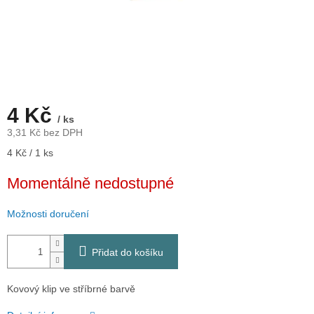
4 Kč
/ ks
3,31 Kč bez DPH
Měrná
4 Kč / 1 ks
cena:
Momentálně nedostupné
Možnosti doručení
Přidat do košíku
Kovový klip ve stříbrné barvě