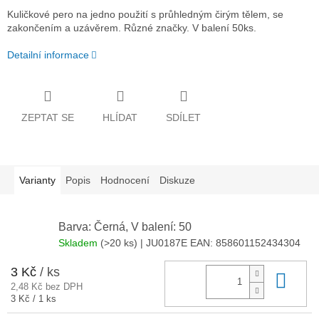
Kuličkové pero na jedno použití s průhledným čirým tělem, se
zakončením a uzávěrem. Různé značky. V balení 50ks.
Detailní informace
ZEPTAT SE
HLÍDAT
SDÍLET
Varianty
Popis
Hodnocení
Diskuze
Barva: Černá, V balení: 50
Skladem
(>20 ks)
| JU0187E
EAN:
858601152434304
3 Kč
/ ks
Do 
2,48 Kč bez DPH
Měrná
3 Kč / 1 ks
cena: