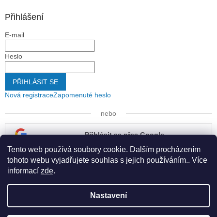
Přihlášení
E-mail
Heslo
PŘIHLÁSIT SE
Nová registrace
Zapomenuté heslo
nebo
Přihlásit se přes Google
Tento web používá soubory cookie. Dalším procházením
Přihlásit se přes Seznam
tohoto webu vyjadřujete souhlas s jejich používáním.. Více
informací
zde
.
Nastavení
Vytvořil Shoptet