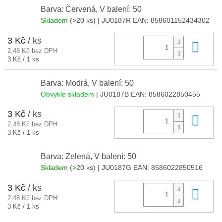
Barva: Červená, V balení: 50
Skladem
(>20 ks)
| JU0187R
EAN:
858601152434302
3 Kč
/ ks
Do 
2,48 Kč bez DPH
Měrná
3 Kč / 1 ks
cena:
Barva: Modrá, V balení: 50
Obvykle skladem
| JU0187B
EAN:
8586022850455
3 Kč
/ ks
Do 
2,48 Kč bez DPH
Měrná
3 Kč / 1 ks
cena:
Barva: Zelená, V balení: 50
Skladem
(>20 ks)
| JU0187G
EAN:
8586022850516
3 Kč
/ ks
Do 
2,48 Kč bez DPH
Měrná
3 Kč / 1 ks
cena: