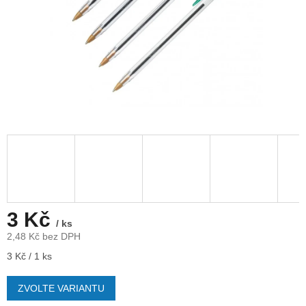
3 Kč
/ ks
2,48 Kč bez DPH
Měrná
3 Kč / 1 ks
cena:
ZVOLTE VARIANTU