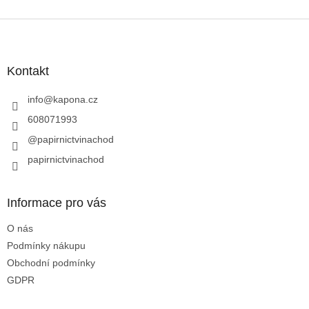
Z
á
p
a
Kontakt
t
í
info
@
kapona.cz
608071993
@papirnictvinachod
papirnictvinachod
Informace pro vás
O nás
Podmínky nákupu
Obchodní podmínky
GDPR