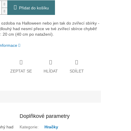
Přidat do košíku
 ozdoba na Halloween nebo jen tak do zvířecí sbírky -
louhý had nesmí přece ve tvé zvířecí sbírce chybět!
 20 cm (40 cm po natažení).
 informace
ZEPTAT SE
HLÍDAT
SDÍLET
Doplňkové parametry
uhý had
Kategorie
:
Hračky