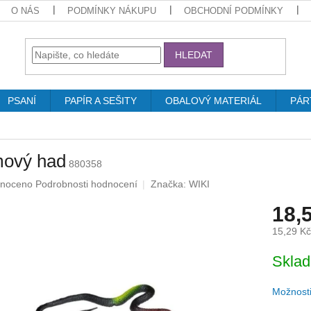
O NÁS
PODMÍNKY NÁKUPU
OBCHODNÍ PODMÍNKY
HLEDAT
PSANÍ
PAPÍR A SEŠITY
OBALOVÝ MATERIÁL
PÁR
ový had
880358
né
noceno
Podrobnosti hodnocení
Značka:
WIKI
ení
18,
u
15,29 K
Měrná
Skla
cena:
ek.
Možnosti