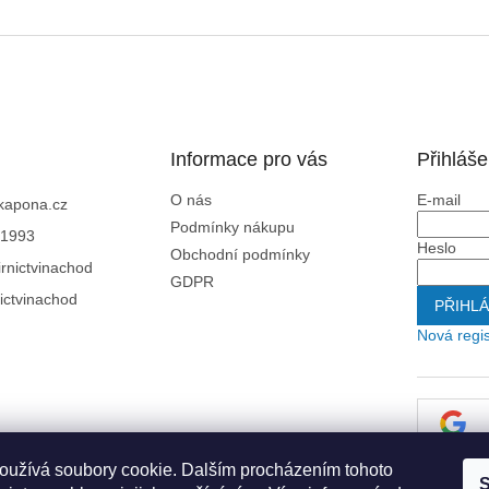
Informace pro vás
Přihláše
O nás
E-mail
kapona.cz
Podmínky nákupu
1993
Heslo
Obchodní podmínky
rnictvinachod
GDPR
ictvinachod
PŘIHLÁ
Nová regi
oužívá soubory cookie. Dalším procházením tohoto
S