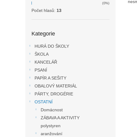
nesm
(0%)
Počet hlasů:
13
Přeskočit
Kategorie
kategorie
HURÁ DO ŠKOLY
ŠKOLA
KANCELÁŘ
PSANÍ
PAPÍR A SEŠITY
OBALOVÝ MATERIÁL
PÁRTY, DROGÉRIE
OSTATNÍ
Domácnost
ZÁBAVA A AKTIVITY
polystyren
aranžování