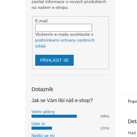
n
zasílat informace o nových produktech
e
na našem e-shopu.
l
E-mail
Vložením e-mailu souhlasíte s
podmínkami ochrany osobních
údajů
PŘIHLÁSIT SE
Dotazník
Jak se Vám líbí náš e-shop?
Popi
Velmi pěkný
(69%)
Det
Ujde to
(31%)
Had 
Nelíbí se mi