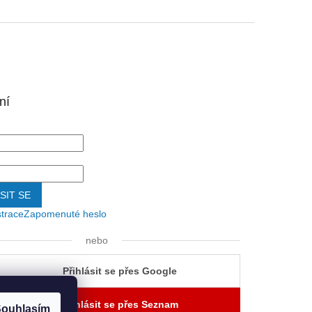
ní
SIT SE
strace
Zapomenuté heslo
nebo
Přihlásit se přes Google
Přihlásit se přes Seznam
ouhlasím