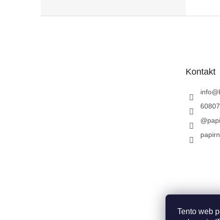
Z
á
p
a
t
Kontakt
í
info
@
60807
@papi
papirn
Tento web p