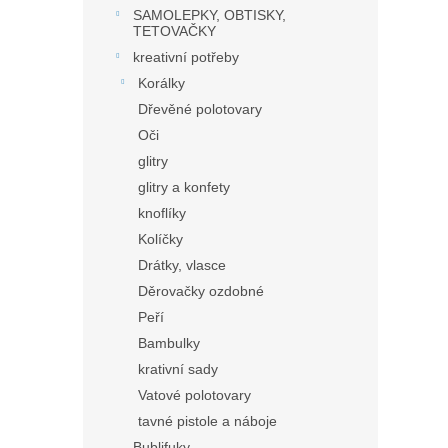
SAMOLEPKY, OBTISKY,
TETOVAČKY
kreativní potřeby
Korálky
Dřevěné polotovary
Oči
glitry
glitry a konfety
knoflíky
Kolíčky
Drátky, vlasce
Děrovačky ozdobné
Peří
Bambulky
krativní sady
Vatové polotovary
tavné pistole a náboje
Bublifuky