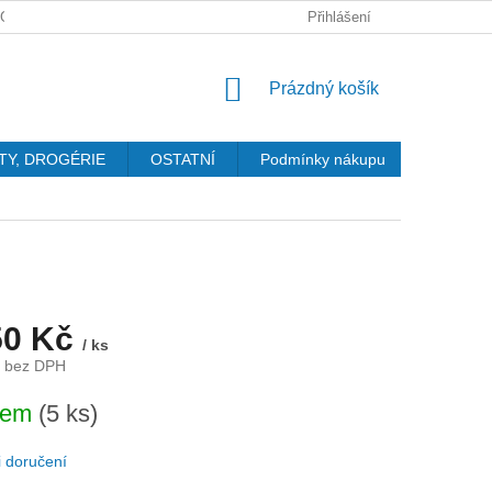
GDPR
Přihlášení
NÁKUPNÍ
Prázdný košík
KOŠÍK
TY, DROGÉRIE
OSTATNÍ
Podmínky nákupu
Kontakty
50 Kč
/ ks
č bez DPH
dem
(5 ks)
 doručení