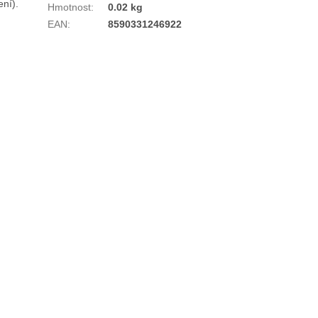
ní).
Hmotnost
:
0.02 kg
EAN
:
8590331246922