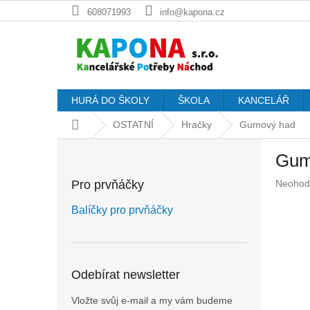
Přejít
608071993
info@kapona.cz
na
obsah
HURÁ DO ŠKOLY
ŠKOLA
KANCELÁŘ
Domů
OSTATNÍ
Hračky
Gumový had
P
Gum
o
s
Průměr
Pro prvňáčky
Neohod
t
hodnoc
r
produkt
Balíčky pro prvňáčky
a
je
n
0,0
z
n
5
í
Odebírat newsletter
hvězdič
p
a
Vložte svůj e-mail a my vám budeme