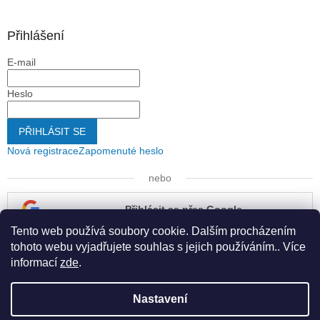
Přihlášení
E-mail
Heslo
PŘIHLÁSIT SE
Nová registrace
Zapomenuté heslo
nebo
Přihlásit se přes Google
Tento web používá soubory cookie. Dalším procházením
Přihlásit se přes Seznam
tohoto webu vyjadřujete souhlas s jejich používáním.. Více
informací
zde
.
Nastavení
Vytvořil Shoptet