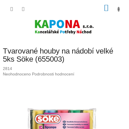
Přejít
NÁKU
na
obsah
KOŠÍK
Tvarované houby na nádobí velké
5ks Söke (655003)
2814
Průměrné
Neohodnoceno
Podrobnosti hodnocení
hodnocení
produktu
je
0,0
z
5
hvězdiček.