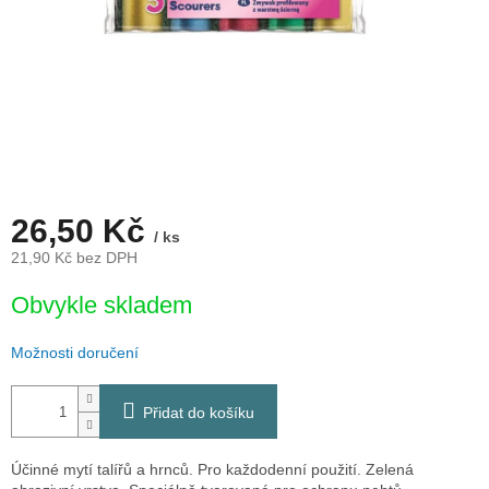
26,50 Kč
/ ks
21,90 Kč bez DPH
Měrná
Obvykle skladem
cena:
Možnosti doručení
Přidat do košíku
Účinné mytí talířů a hrnců. Pro každodenní použití. Zelená