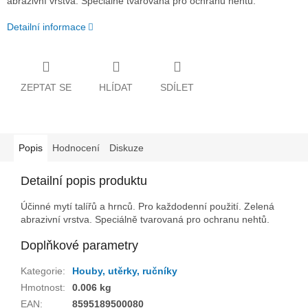
abrazivní vrstva. Speciálně tvarovaná pro ochranu nehtů.
Detailní informace
ZEPTAT SE
HLÍDAT
SDÍLET
Popis
Hodnocení
Diskuze
Detailní popis produktu
Účinné mytí talířů a hrnců. Pro každodenní použití. Zelená
abrazivní vrstva. Speciálně tvarovaná pro ochranu nehtů.
Doplňkové parametry
Kategorie
:
Houby, utěrky, ručníky
Hmotnost
:
0.006 kg
EAN
:
8595189500080