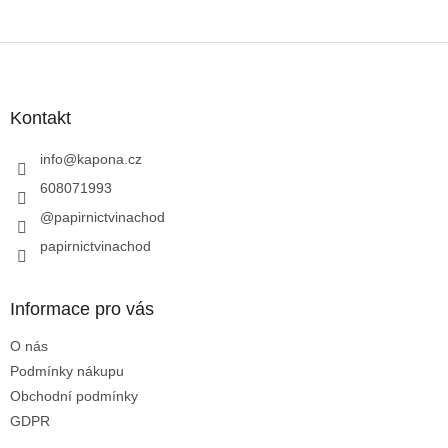
Z
á
p
a
Kontakt
t
í
info
@
kapona.cz
608071993
@papirnictvinachod
papirnictvinachod
Informace pro vás
O nás
Podmínky nákupu
Obchodní podmínky
GDPR