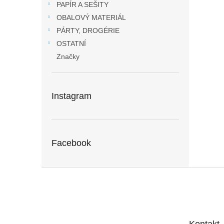
PAPÍR A SEŠITY
OBALOVÝ MATERIÁL
PÁRTY, DROGÉRIE
OSTATNÍ
Značky
Instagram
Facebook
Z
á
p
a
t