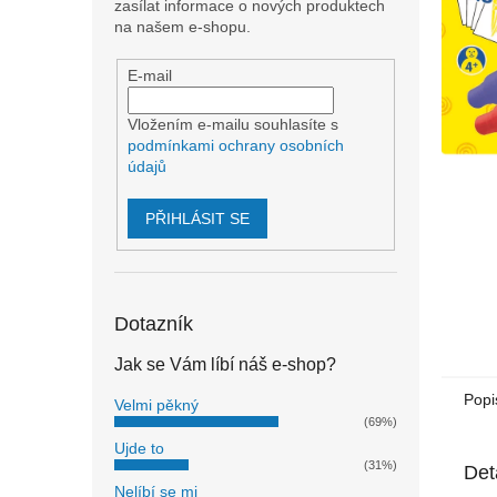
n
zasílat informace o nových produktech
e
na našem e-shopu.
l
E-mail
Vložením e-mailu souhlasíte s
podmínkami ochrany osobních
údajů
PŘIHLÁSIT SE
Dotazník
Jak se Vám líbí náš e-shop?
Popi
Velmi pěkný
(69%)
Ujde to
(31%)
Det
Nelíbí se mi