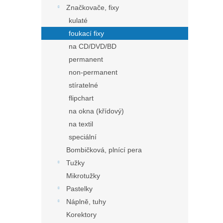
Značkovače, fixy
kulaté
foukací fixy
na CD/DVD/BD
permanent
non-permanent
stíratelné
flipchart
na okna (křídový)
na textil
speciální
Bombičková, plnící pera
Tužky
Mikrotužky
Pastelky
Náplně, tuhy
Korektory