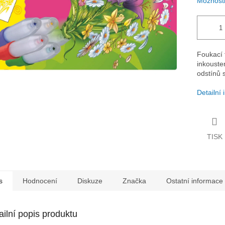
Možnosti
Foukací 
inkouste
odstínů s
Detailní
TISK
s
Hodnocení
Diskuze
Značka
Ostatní informace
ailní popis produktu