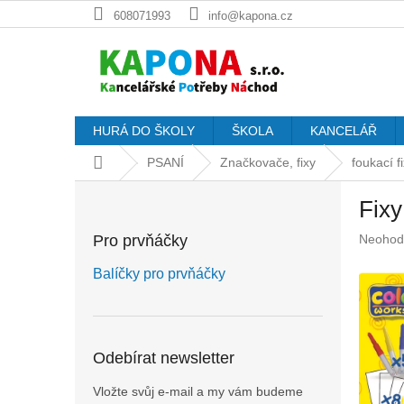
Přejít
608071993
info@kapona.cz
na
obsah
HURÁ DO ŠKOLY
ŠKOLA
KANCELÁŘ
Domů
PSANÍ
Značkovače, fixy
foukací f
P
Fixy
o
s
Průměr
Pro prvňáčky
Neohod
t
hodnoc
r
produkt
Balíčky pro prvňáčky
a
je
n
0,0
z
n
5
í
Odebírat newsletter
hvězdič
p
a
Vložte svůj e-mail a my vám budeme