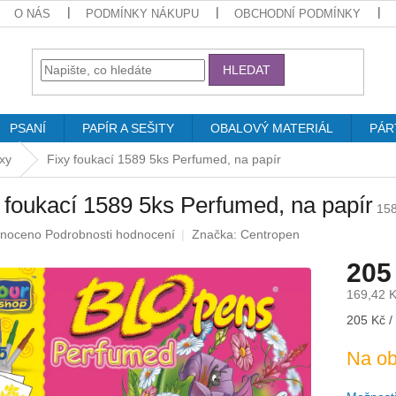
O NÁS
PODMÍNKY NÁKUPU
OBCHODNÍ PODMÍNKY
HLEDAT
PSANÍ
PAPÍR A SEŠITY
OBALOVÝ MATERIÁL
PÁR
ixy
Fixy foukací 1589 5ks Perfumed, na papír
 foukací 1589 5ks Perfumed, na papír
15
né
noceno
Podrobnosti hodnocení
Značka:
Centropen
ení
205
u
169,42 
Měrná
205 Kč /
cena:
ek.
Na ob