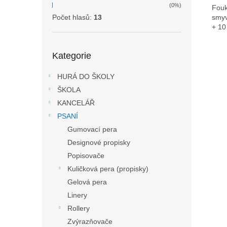
(0%)
Fouk
smyv
Počet hlasů:
13
+ 10
Přeskočit
Kategorie
kategorie
HURÁ DO ŠKOLY
ŠKOLA
KANCELÁŘ
PSANÍ
Gumovací pera
Designové propisky
Popisovače
Kuličková pera (propisky)
Gelová pera
Linery
Rollery
Zvýrazňovače