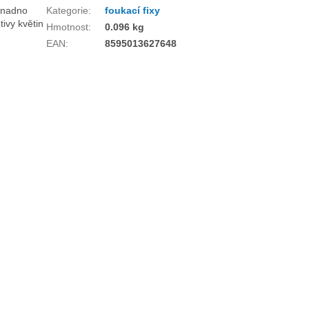
Snadno
Kategorie
:
foukací fixy
ivy květin
Hmotnost
:
0.096 kg
EAN
:
8595013627648