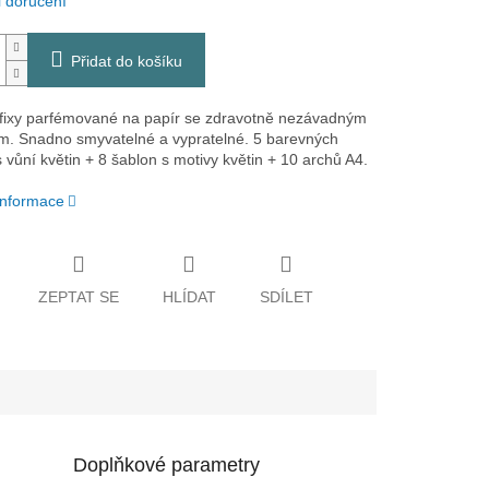
 doručení
Přidat do košíku
fixy parfémované na papír se zdravotně nezávadným
m. Snadno smyvatelné a vypratelné. 5 barevných
 vůní květin + 8 šablon s motivy květin + 10 archů A4.
 informace
ZEPTAT SE
HLÍDAT
SDÍLET
Doplňkové parametry