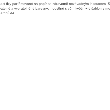
ací fixy parfémované na papír se zdravotně nezávadným inkoustem. 
atelné a vypratelné. 5 barevných odstínů s vůní květin + 8 šablon s mot
 archů A4.