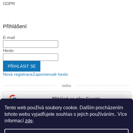
GDPR
Přihlášení
E-mail
Heslo
PŘIHLÁSIT SE
Nová registrace
Zapomenuté heslo
nebo
Přihlásit se přes Google
Tento web používá soubory cookie. Dalším procházením
Přihlásit se přes Seznam
tohoto webu vyjadřujete souhlas s jejich používáním.. Více
informací
zde
.