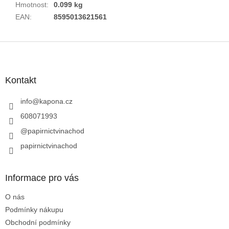
Hmotnost
:
0.099 kg
EAN
:
8595013621561
Z
á
p
a
Kontakt
t
í
info
@
kapona.cz
608071993
@papirnictvinachod
papirnictvinachod
Informace pro vás
O nás
Podmínky nákupu
Obchodní podmínky