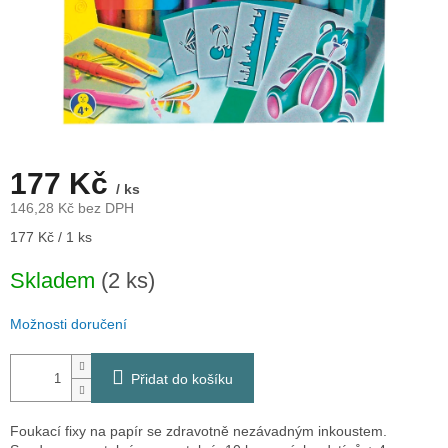
177 Kč
/ ks
146,28 Kč bez DPH
Měrná
177 Kč / 1 ks
cena:
Skladem
(2 ks)
Možnosti doručení
Přidat do košíku
Foukací fixy na papír se zdravotně nezávadným inkoustem.