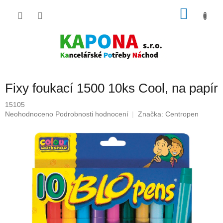
Přejít
NÁKU
na
obsah
KOŠÍK
Fixy foukací 1500 10ks Cool, na papír
15105
Průměrné
Neohodnoceno
Podrobnosti hodnocení
Značka:
Centropen
hodnocení
produktu
je
0,0
z
5
hvězdiček.