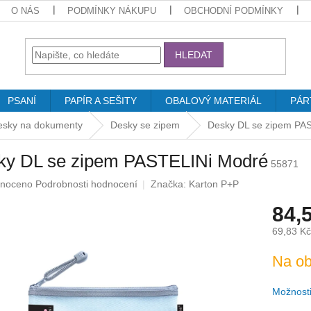
O NÁS
PODMÍNKY NÁKUPU
OBCHODNÍ PODMÍNKY
HLEDAT
PSANÍ
PAPÍR A SEŠITY
OBALOVÝ MATERIÁL
PÁR
esky na dokumenty
Desky se zipem
Desky DL se zipem PA
ky DL se zipem PASTELINi Modré
55871
né
noceno
Podrobnosti hodnocení
Značka:
Karton P+P
ení
84,
u
69,83 K
Měrná
Na ob
cena:
ek.
Možnosti