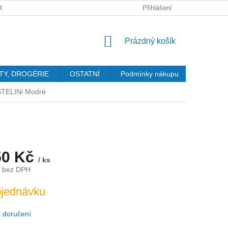
GDPR
Přihlášení
NÁKUPNÍ
Prázdný košík
KOŠÍK
TY, DROGÉRIE
OSTATNÍ
Podmínky nákupu
Kontakty
STELINi Modré
50 Kč
/ ks
č bez DPH
jednávku
 doručení