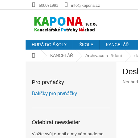
Přejít
608071993
info@kapona.cz
na
obsah
HURÁ DO ŠKOLY
ŠKOLA
KANCELÁŘ
Domů
KANCELÁŘ
Archivace a třídění
d
P
Des
o
s
Průměr
Pro prvňáčky
Neohod
t
hodnoc
r
produkt
Balíčky pro prvňáčky
a
je
n
0,0
z
n
5
í
Odebírat newsletter
hvězdič
p
a
Vložte svůj e-mail a my vám budeme