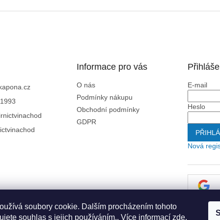
Informace pro vás
Přihláše
O nás
E-mail
kapona.cz
Podmínky nákupu
1993
Heslo
Obchodní podmínky
rnictvinachod
GDPR
ictvinachod
PŘIHLÁ
Nová regi
oužívá soubory cookie. Dalším procházením tohoto
S
jete souhlas s jejich používáním.. Více informací
zde
.