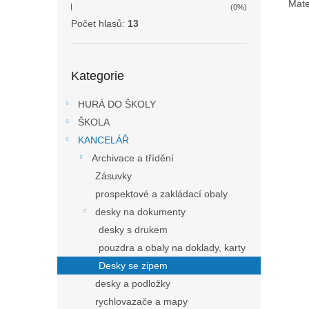
Mate
(0%)
Počet hlasů:
13
Přeskočit
Kategorie
kategorie
HURÁ DO ŠKOLY
ŠKOLA
KANCELÁŘ
Archivace a třídění
Zásuvky
prospektové a zakládací obaly
desky na dokumenty
desky s drukem
pouzdra a obaly na doklady, karty
Desky se zipem
desky a podložky
rychlovazače a mapy