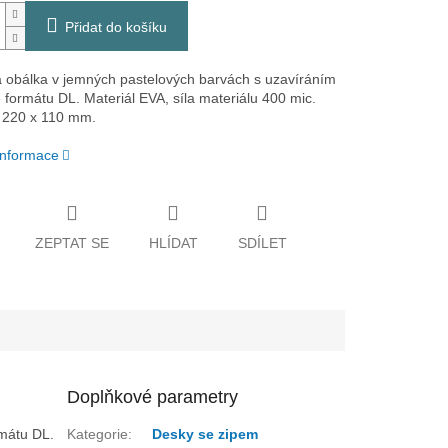
Přidat do košíku
á obálka v jemných pastelových barvách s uzavíráním
e formátu DL. Materiál EVA, síla materiálu 400 mic.
 220 x 110 mm.
 informace
ZEPTAT SE
HLÍDAT
SDÍLET
Doplňkové parametry
rmátu DL.
Kategorie
:
Desky se zipem