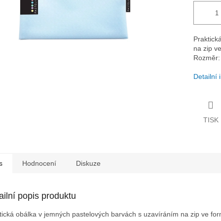
Praktick
na zip v
Rozměr:
Detailní
TISK
s
Hodnocení
Diskuze
ailní popis produktu
tická obálka v jemných pastelových barvách s uzavíráním na zip ve fo