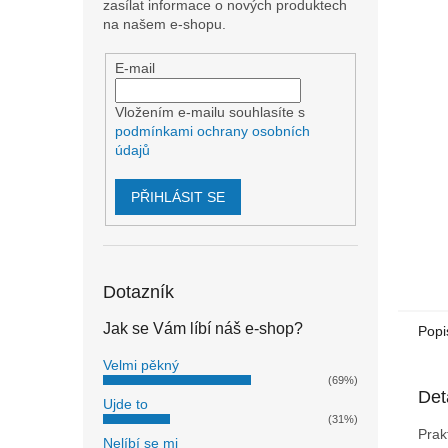
n
zasílat informace o nových produktech
e
na našem e-shopu.
l
E-mail
Vložením e-mailu souhlasíte s
podmínkami ochrany osobních
údajů
PŘIHLÁSIT SE
Dotazník
Jak se Vám líbí náš e-shop?
Popi
Velmi pěkný
(69%)
Det
Ujde to
(31%)
Prak
Nelíbí se mi