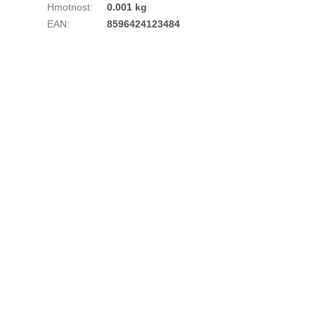
Hmotnost
:
0.001 kg
EAN
:
8596424123484