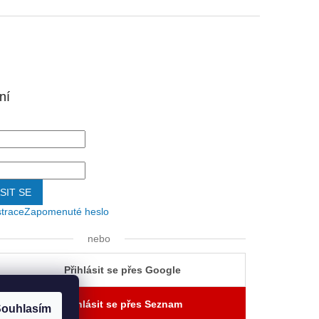
ní
SIT SE
strace
Zapomenuté heslo
nebo
Přihlásit se přes Google
Přihlásit se přes Seznam
ouhlasím