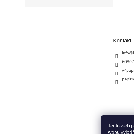
Z
á
p
a
t
Kontakt
í
info
@
60807
@papi
papirn
Tento web p
webu vyjadřu