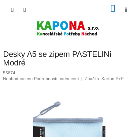
Přejít
NÁKU
na
obsah
KOŠÍK
Desky A5 se zipem PASTELINi
Modré
55874
Průměrné
Neohodnoceno
Podrobnosti hodnocení
Značka:
Karton P+P
hodnocení
produktu
je
0,0
z
5
hvězdiček.