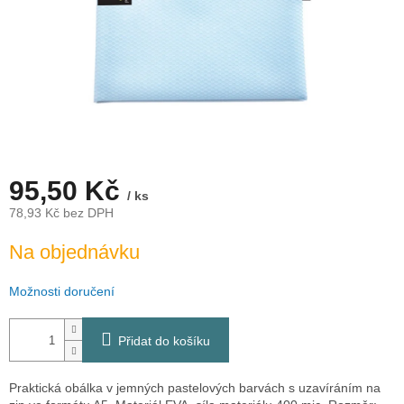
95,50 Kč
/ ks
78,93 Kč bez DPH
Měrná
Na objednávku
cena:
Možnosti doručení
Přidat do košíku
Praktická obálka v jemných pastelových barvách s uzavíráním na