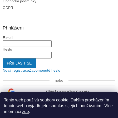
Obchodní podmínky
GDPR
Přihlášení
E-mail
Heslo
PŘIHLÁSIT SE
Nová registrace
Zapomenuté heslo
nebo
Přihlásit se přes Google
Tento web používá soubory cookie. Dalším procházením
Přihlásit se přes Seznam
tohoto webu vyjadřujete souhlas s jejich používáním.. Více
informací
zde
.