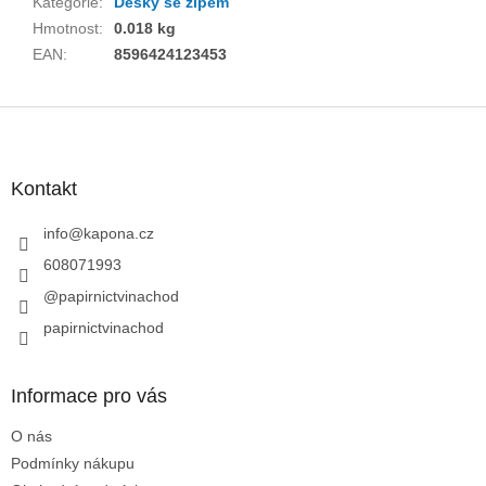
Kategorie
:
Desky se zipem
Hmotnost
:
0.018 kg
EAN
:
8596424123453
Z
á
p
a
Kontakt
t
í
info
@
kapona.cz
608071993
@papirnictvinachod
papirnictvinachod
Informace pro vás
O nás
Podmínky nákupu