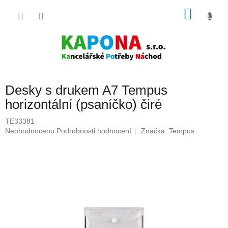
Přejít
NÁKU
na
obsah
KOŠÍK
Desky s drukem A7 Tempus
horizontální (psaníčko) čiré
TE33381
Průměrné
Neohodnoceno
Podrobnosti hodnocení
Značka:
Tempus
hodnocení
produktu
je
0,0
z
5
hvězdiček.