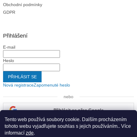
Obchodní podmínky
GDPR
Přihlášení
E-mail
Heslo
PŘIHLÁSIT SE
Nová registrace
Zapomenuté heslo
nebo
Přihlásit se přes Google
Tento web používá soubory cookie. Dalším procházením
Přihlásit se přes Seznam
tohoto webu vyjadřujete souhlas s jejich používáním.. Více
informací
zde
.