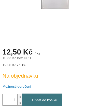
12,50 Kč
/ ks
10,33 Kč bez DPH
Měrná
12,50 Kč / 1 ks
cena:
Na objednávku
Možnosti doručení
Přidat do košíku