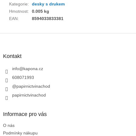
Kategorie
:
desky s drukem
Hmotnost
:
0.005 kg
EAN
:
8594033833381
Z
á
p
a
Kontakt
t
í
info
@
kapona.cz
608071993
@papirnictvinachod
papirnictvinachod
Informace pro vás
O nás
Podmínky nákupu