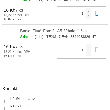
Skladem
(4 ks)
| TE26130
EAN:
8594033826130
16 Kč
/ ks
Do 
13,22 Kč bez DPH
Měrná
16 Kč / 1 ks
cena:
Barva: Žlutá, Formát: A5, V balení: 6ks
Skladem
(1 ks)
| TE26147
EAN:
8594033826147
16 Kč
/ ks
Do 
13,22 Kč bez DPH
Měrná
16 Kč / 1 ks
cena:
Z
á
p
a
Kontakt
t
í
info
@
kapona.cz
608071993