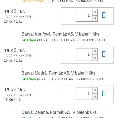
Na objednávku
| TE26093
EAN:
8594033826093
16 Kč
/ ks
Do 
13,22 Kč bez DPH
Měrná
16 Kč / 1 ks
cena:
Barva: Kouřová, Formát: A5, V balení: 6ks
Skladem
(11 ks)
| TE26109
EAN:
8594033826109
16 Kč
/ ks
Do 
13,22 Kč bez DPH
Měrná
16 Kč / 1 ks
cena:
Barva: Modrá, Formát: A5, V balení: 6ks
Skladem
(4 ks)
| TE26123
EAN:
8594033826123
16 Kč
/ ks
Do 
13,22 Kč bez DPH
Měrná
16 Kč / 1 ks
cena:
Barva: Zelená, Formát: A5, V balení: 6ks