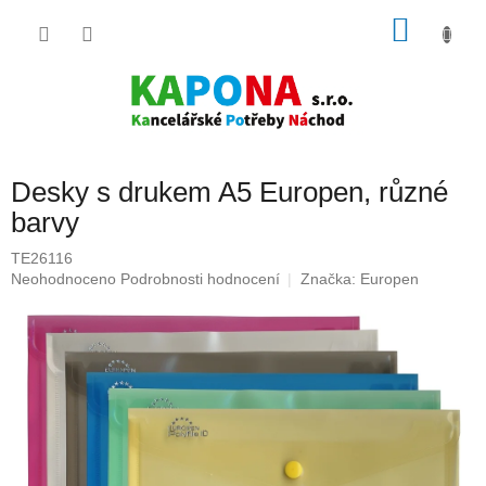
Přejít
NÁKU
na
obsah
KOŠÍK
Desky s drukem A5 Europen, různé
barvy
TE26116
Průměrné
Neohodnoceno
Podrobnosti hodnocení
Značka:
Europen
hodnocení
produktu
je
0,0
z
5
hvězdiček.