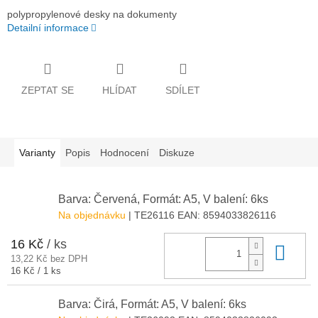
polypropylenové desky na dokumenty
Detailní informace
ZEPTAT SE
HLÍDAT
SDÍLET
Varianty
Popis
Hodnocení
Diskuze
Barva: Červená, Formát: A5, V balení: 6ks
Na objednávku
| TE26116
EAN:
8594033826116
16 Kč
/ ks
Do 
13,22 Kč bez DPH
Měrná
16 Kč / 1 ks
cena:
Barva: Čirá, Formát: A5, V balení: 6ks