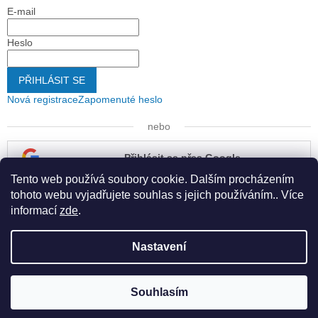
E-mail
Heslo
PŘIHLÁSIT SE
Nová registrace
Zapomenuté heslo
nebo
Přihlásit se přes Google
Tento web používá soubory cookie. Dalším procházením
Přihlásit se přes Seznam
tohoto webu vyjadřujete souhlas s jejich používáním.. Více
informací
zde
.
Nastavení
Vytvořil Shoptet
Souhlasím
Copyright 2026
Kapona s.r.o.
. Všechna práva vyhrazena.