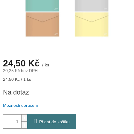
24,50 Kč
/ ks
20,25 Kč bez DPH
Měrná
24,50 Kč / 1 ks
cena:
Na dotaz
Možnosti doručení
Přidat do košíku