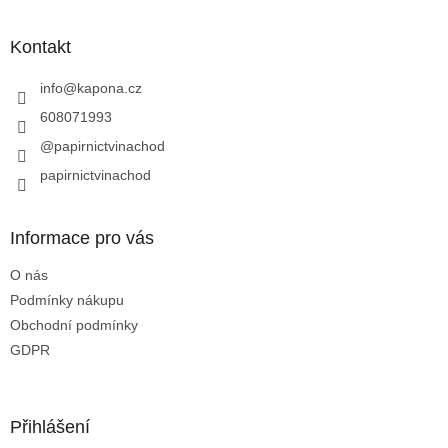
á
p
a
Kontakt
t
í
info
@
kapona.cz
608071993
@papirnictvinachod
papirnictvinachod
Informace pro vás
O nás
Podmínky nákupu
Obchodní podmínky
GDPR
Přihlášení