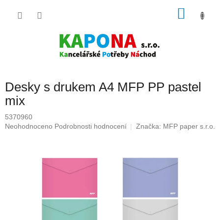
Přejít
NÁKU
na
obsah
KOŠÍK
Desky s drukem A4 MFP PP pastel
mix
5370960
Průměrné
Neohodnoceno
Podrobnosti hodnocení
Značka:
MFP paper s.r.o.
hodnocení
produktu
je
0,0
z
5
hvězdiček.