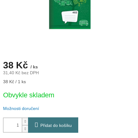
38 Kč
/ ks
31,40 Kč bez DPH
Měrná
38 Kč / 1 ks
cena:
Obvykle skladem
Možnosti doručení
Přidat do košíku