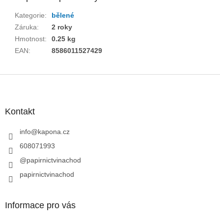
Kategorie
:
bělené
Záruka
:
2 roky
Hmotnost
:
0.25 kg
EAN
:
8586011527429
Z
á
p
a
Kontakt
t
í
info
@
kapona.cz
608071993
@papirnictvinachod
papirnictvinachod
Informace pro vás