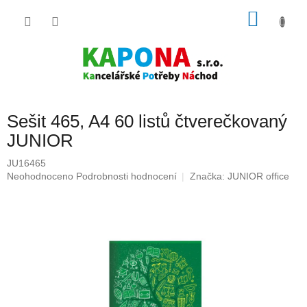
Přejít
NÁKU
na
obsah
KOŠÍK
Sešit 465, A4 60 listů čtverečkovaný
JUNIOR
JU16465
Průměrné
Neohodnoceno
Podrobnosti hodnocení
Značka:
JUNIOR office
hodnocení
produktu
je
0,0
z
5
hvězdiček.