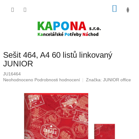
Přejít
NÁKU
na
obsah
KOŠÍK
Sešit 464, A4 60 listů linkovaný
JUNIOR
JU16464
Průměrné
Neohodnoceno
Podrobnosti hodnocení
Značka:
JUNIOR office
hodnocení
produktu
je
0,0
z
5
hvězdiček.