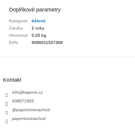
Doplňkové parametry
Kategorie
:
bělené
Záruka
:
2 roky
Hmotnost
:
0.25 kg
EAN
:
8586011527368
Z
á
p
a
Kontakt
t
í
info
@
kapona.cz
608071993
@papirnictvinachod
papirnictvinachod