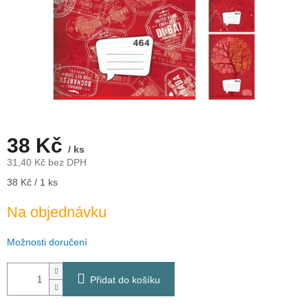
38 Kč
/ ks
31,40 Kč bez DPH
Měrná
38 Kč / 1 ks
cena:
Na objednávku
Možnosti doručení
Přidat do košíku