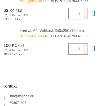
Na objednávku
| 42016
EAN:
4049793025988
63 Kč
/ ks
Do 
52,07 Kč bez DPH
Měrná
63 Kč / 1 ks
cena:
Formát: A4, Velikost: 350x250x150mm
Na objednávku
| 42017
EAN:
4049793025995
100 Kč
/ ks
Do 
82,64 Kč bez DPH
Měrná
100 Kč / 1 ks
cena:
Z
á
p
a
Kontakt
t
í
info
@
kapona.cz
608071993