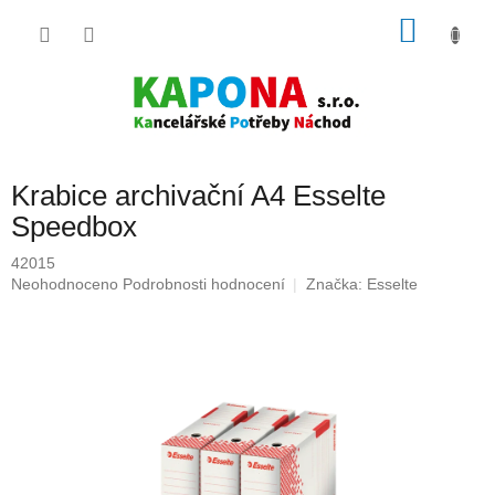
Přejít
NÁKU
na
obsah
KOŠÍK
Krabice archivační A4 Esselte
Speedbox
42015
Průměrné
Neohodnoceno
Podrobnosti hodnocení
Značka:
Esselte
hodnocení
produktu
je
0,0
z
5
hvězdiček.