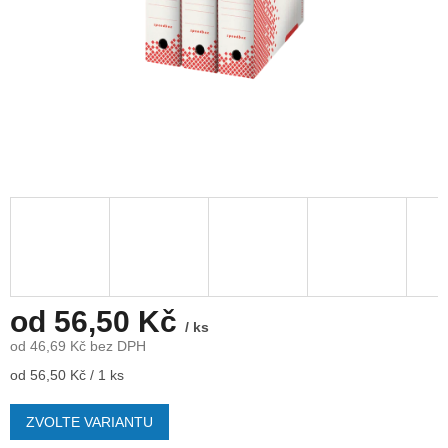
od
56,50 Kč
/ ks
od
46,69 Kč
bez DPH
Měrná
od 56,50 Kč / 1 ks
cena:
ZVOLTE VARIANTU