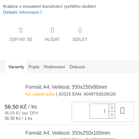
Krabice s inovativní konstrukcí rychlého složení
Detailní informace
ZEPTAT SE
HLÍDAT
SDÍLET
Varianty
Popis
Hodnocení
Diskuze
Formát: A4, Velikost: 350x250x80mm
Na objednávku
| 42015
EAN:
4049793028026
56,50 Kč
/ ks
Do 
46,69 Kč bez DPH
Měrná
56,50 Kč / 1 ks
cena:
Formát: A4, Velikost: 350x250x100mm