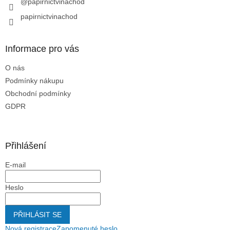
@papirnictvinachod
papirnictvinachod
Informace pro vás
O nás
Podmínky nákupu
Obchodní podmínky
GDPR
Přihlášení
E-mail
Heslo
PŘIHLÁSIT SE
Nová registrace
Zapomenuté heslo