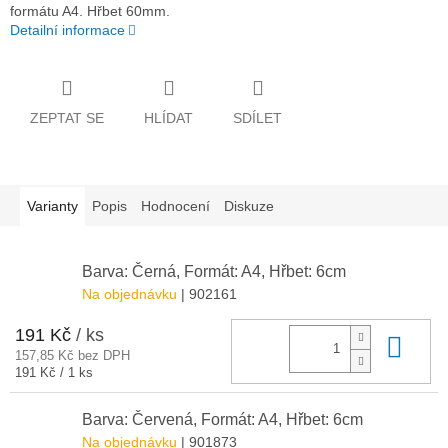
formátu A4. Hřbet 60mm.
Detailní informace
ZEPTAT SE
HLÍDAT
SDÍLET
Varianty
Popis
Hodnocení
Diskuze
Barva: Černá, Formát: A4, Hřbet: 6cm
Na objednávku
| 902161
191 Kč
/ ks
Do 
157,85 Kč bez DPH
Měrná
191 Kč / 1 ks
cena:
Barva: Červená, Formát: A4, Hřbet: 6cm
Na objednávku
| 901873