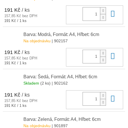
191 Kč
/ ks
Do 
157,85 Kč bez DPH
Měrná
191 Kč / 1 ks
cena:
Barva: Modrá, Formát: A4, Hřbet: 6cm
Na objednávku
| 902157
191 Kč
/ ks
Do 
157,85 Kč bez DPH
Měrná
191 Kč / 1 ks
cena:
Barva: Šedá, Formát: A4, Hřbet: 6cm
Skladem
(2 ks)
| 902162
191 Kč
/ ks
Do 
157,85 Kč bez DPH
Měrná
191 Kč / 1 ks
cena:
Barva: Zelená, Formát: A4, Hřbet: 6cm
Na objednávku
| 901897