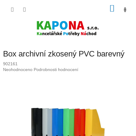
Přejít
NÁKU
na
obsah
KOŠÍK
Box archivní zkosený PVC barevný
902161
Průměrné
Neohodnoceno
Podrobnosti hodnocení
hodnocení
produktu
je
0,0
z
5
hvězdiček.