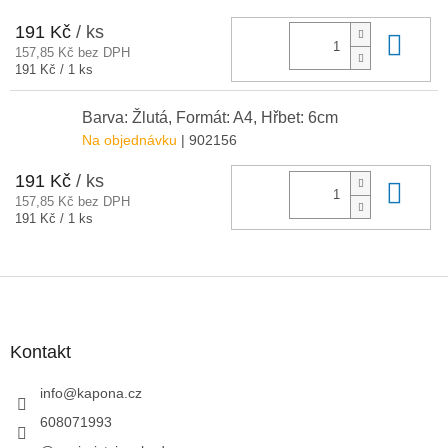
191 Kč
/ ks
Do 
157,85 Kč bez DPH
Měrná
191 Kč / 1 ks
cena:
Barva: Žlutá, Formát: A4, Hřbet: 6cm
Na objednávku
| 902156
191 Kč
/ ks
Do 
157,85 Kč bez DPH
Měrná
191 Kč / 1 ks
cena:
Z
á
p
a
Kontakt
t
í
info
@
kapona.cz
608071993