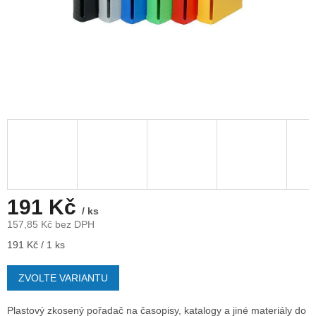
191 Kč
/ ks
157,85 Kč bez DPH
Měrná
191 Kč / 1 ks
cena:
ZVOLTE VARIANTU
Plastový zkosený pořadač na časopisy, katalogy a jiné materiály do