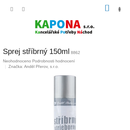
Přejít
NÁKU
na
obsah
KOŠÍK
Sprej stříbrný 150ml
8862
Průměrné
Neohodnoceno
Podrobnosti hodnocení
hodnocení
Značka:
Anděl Přerov, s.r.o.
produktu
je
0,0
z
5
hvězdiček.