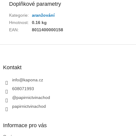
Doplňkové parametry
Kategorie
:
aranžování
Hmotnost
:
0.16 kg
EAN
:
8011400000158
Z
á
p
a
Kontakt
t
í
info
@
kapona.cz
608071993
@papirnictvinachod
papirnictvinachod
Informace pro vás