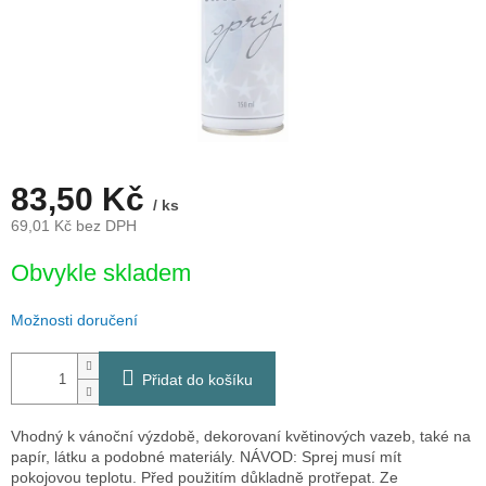
83,50 Kč
/ ks
69,01 Kč bez DPH
Měrná
Obvykle skladem
cena:
Možnosti doručení
Přidat do košíku
Vhodný k vánoční výzdobě, dekorovaní květinových vazeb, také na
papír, látku a podobné materiály. NÁVOD: Sprej musí mít
pokojovou teplotu. Před použitím důkladně protřepat. Ze