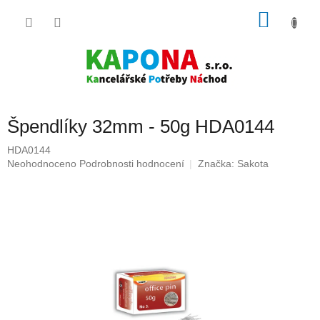
Přejít
NÁKU
na
obsah
KOŠÍK
Špendlíky 32mm - 50g HDA0144
HDA0144
Průměrné
Neohodnoceno
Podrobnosti hodnocení
Značka:
Sakota
hodnocení
produktu
je
0,0
z
5
hvězdiček.