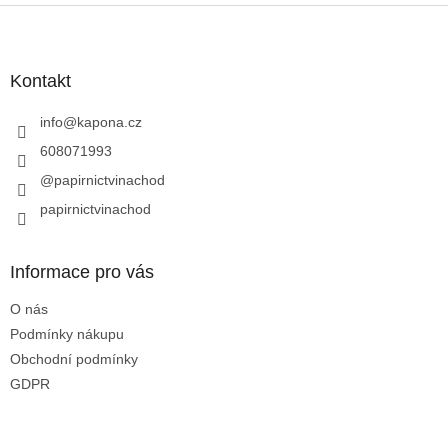
Z
á
p
a
Kontakt
t
í
info
@
kapona.cz
608071993
@papirnictvinachod
papirnictvinachod
Informace pro vás
O nás
Podmínky nákupu
Obchodní podmínky
GDPR