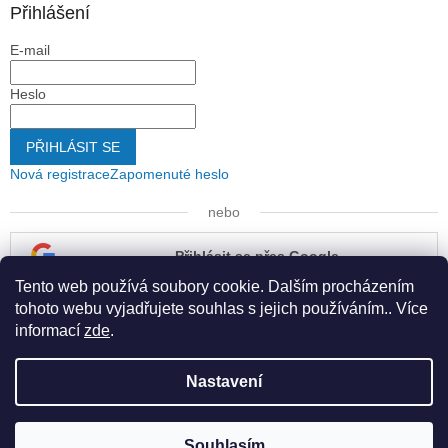
Přihlášení
E-mail
Heslo
PŘIHLÁSIT SE
Nová registrace
Zapomenuté heslo
nebo
Přihlásit se přes Google
Tento web používá soubory cookie. Dalším procházením
Přihlásit se přes Seznam
tohoto webu vyjadřujete souhlas s jejich používáním.. Více
informací
zde
.
Nastavení
Vytvořil Shoptet
Souhlasím
Copyright 2026
Kapona s.r.o.
. Všechna práva vyhrazena.