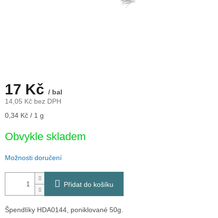
17 Kč
/ bal
14,05 Kč bez DPH
Měrná
0,34 Kč / 1 g
cena:
Obvykle skladem
Možnosti doručení
Přidat do košíku
Špendlíky HDA0144, poniklované 50g.